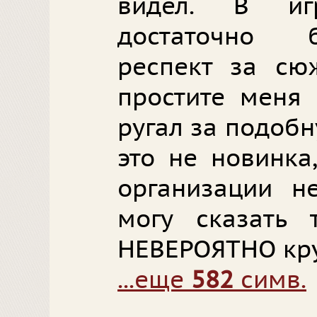
видел. В иг
достаточно 
респект за сю
простите меня 
ругал за подоб
это не новинка
организации н
могу сказать 
НЕВЕРОЯТНО кру
...еще
582
симв.