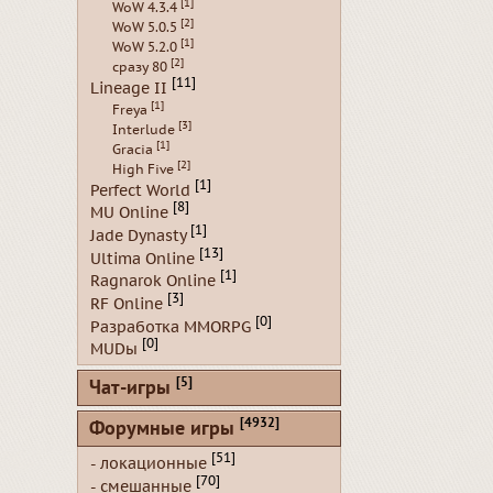
[1]
WoW 4.3.4
[2]
WoW 5.0.5
[1]
WoW 5.2.0
[2]
сразу 80
[11]
Lineage II
[1]
Freya
[3]
Interlude
[1]
Gracia
[2]
High Five
[1]
Perfect World
[8]
MU Online
[1]
Jade Dynasty
[13]
Ultima Online
[1]
Ragnarok Online
[3]
RF Online
[0]
Разработка MMORPG
[0]
MUDы
[5]
Чат-игры
[4932]
Форумные игры
[51]
- локационные
[70]
- смешанные