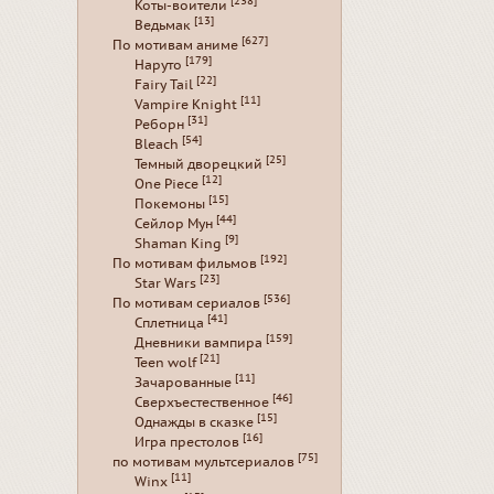
[238]
Коты-воители
[13]
Ведьмак
[627]
По мотивам аниме
[179]
Наруто
[22]
Fairy Tail
[11]
Vampire Knight
[31]
Реборн
[54]
Bleach
[25]
Темный дворецкий
[12]
One Piece
[15]
Покемоны
[44]
Сейлор Мун
[9]
Shaman King
[192]
По мотивам фильмов
[23]
Star Wars
[536]
По мотивам сериалов
[41]
Сплетница
[159]
Дневники вампира
[21]
Teen wolf
[11]
Зачарованные
[46]
Сверхъестественное
[15]
Однажды в сказке
[16]
Игра престолов
[75]
по мотивам мультсериалов
[11]
Winx