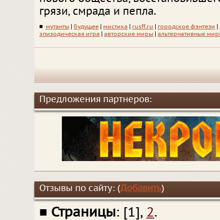
грязи, смрада и пепла.
■
мутанты
|
будущее
|
мистика
|
rusff.ru
|
городское фэнтези
|
эпизодическая игра
|
авторские миры
|
альтернативные мир
Предложения партнеров:
Отзывы по сайту: (
Добавить
)
■
Страницы
: [1],
2
.