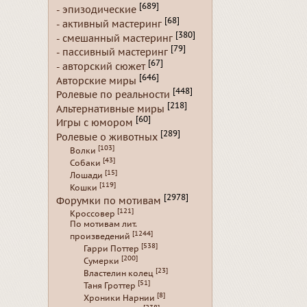
[689]
- эпизодические
[68]
- активный мастеринг
[380]
- смешанный мастеринг
[79]
- пассивный мастеринг
[67]
- авторский сюжет
[646]
Авторские миры
[448]
Ролевые по реальности
[218]
Альтернативные миры
[60]
Игры с юмором
[289]
Ролевые о животных
[103]
Волки
[43]
Собаки
[15]
Лошади
[119]
Кошки
[2978]
Форумки по мотивам
[121]
Кроссовер
По мотивам лит.
[1244]
произведений
[538]
Гарри Поттер
[200]
Сумерки
[23]
Властелин колец
[51]
Таня Гроттер
[8]
Хроники Нарнии