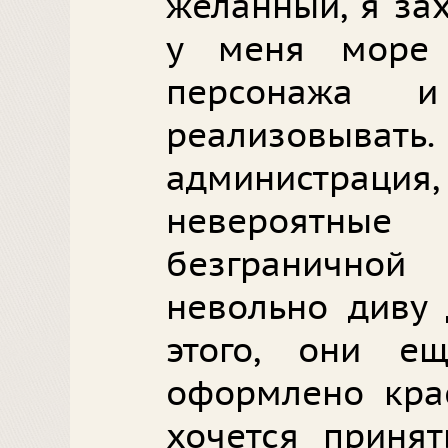
желанный, я за
у меня море
персонажа 
реализовы
администра
невероятны
безгранично
невольно диву
этого, они е
оформлено крас
хочется принят