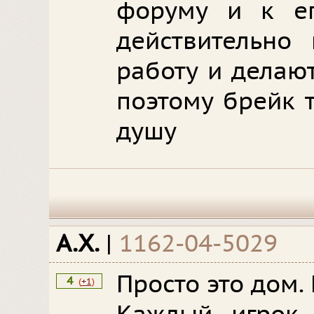
форуму и к ег
действительно
работу и делаю
поэтому брейк 
душу
А.Х.
|
1162-04-5029
Просто это дом.
4
(
+1
)