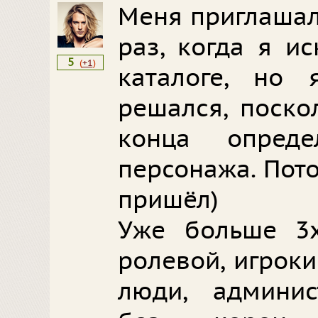
Меня приглашал
раз, когда я и
5
(
+1
)
каталоге, но
решался, поско
конца опред
персонажа. Пот
пришёл)
Уже больше 3
ролевой, игрок
люди, админис