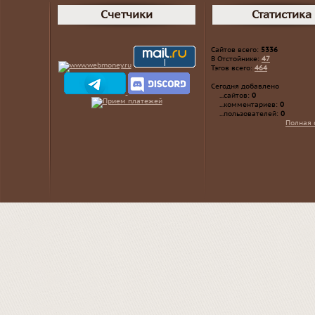
Счетчики
Статистика
Сайтов всего:
5336
В Отстойнике:
47
Тэгов всего:
464
Сегодня добавлено
...сайтов:
0
...комментариев:
0
...пользователей:
0
Полная 