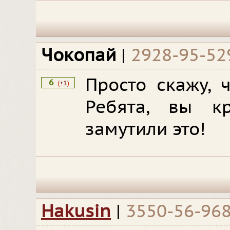
Чокопай
|
2928-95-52
Просто скажу, 
6
(
+1
)
Ребята, вы кр
замутили это!
Hakusin
|
3550-56-96