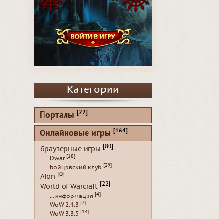
Категории
[22]
Порталы
[164]
Онлайновые игры
[80]
браузерные игры
[18]
Dwar
[29]
Бойцовский клуб
[0]
Aion
[22]
World of Warcraft
[4]
...информация
[2]
WoW 2.4.3
[14]
WoW 3.3.5