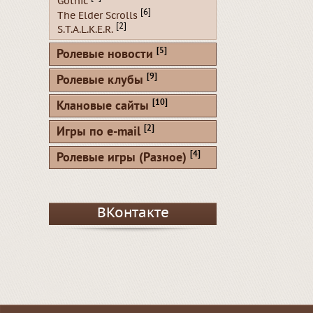
Gothic
[6]
The Elder Scrolls
[2]
S.T.A.L.K.E.R.
[5]
Ролевые новости
[9]
Ролевые клубы
[10]
Клановые сайты
[2]
Игры по e-mail
[4]
Ролевые игры (Разное)
ВКонтакте