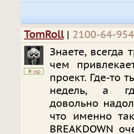
TomRoll
|
2100-64-95
Знаете, всегда 
чем привлекае
6
(
+1
)
проект. Где-то 
недель, а гд
довольно надолг
что именно та
BREAKDOWN оче