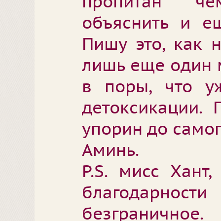
пропитан че
объяснить и ещ
Пишу это, как 
лишь еще один 
в поры, что у
детоксикации. 
упорин до самог
Аминь.
P.S. мисс Хант
благодарности
безграничное.