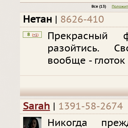
Все
(13)
Положи
Нетан
|
8626-410
Прекрасный 
8
(
+1
)
разойтись. 
вообще - глоток
Sarah
|
1391-58-2674
Никогда пре