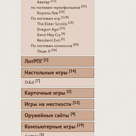
[13]
Аватар
[35]
по мотивам мультфильмов
[20]
Король Лев
[128]
По мотивам игр
[19]
The Elder Scrolls
[15]
Dragon Age
[4]
Devil May Cry
[5]
Resident Evil
[80]
По мотивам комиксов
[56]
Люди Х
[1]
ЛитРПГ
[14]
Настольные игры
[7]
D&d
[2]
Карточные игры
[12]
Игры на местности
[4]
Оружейные сайты
[29]
Компьютерные игры
[3]