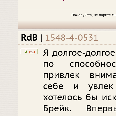
Пожалуйста, не дарите м
RdB
|
1548-4-0531
Я долгое-долго
3
(
+1
)
по способно
привлек вним
себе и увлек
хотелось бы иск
Брейк. Впер