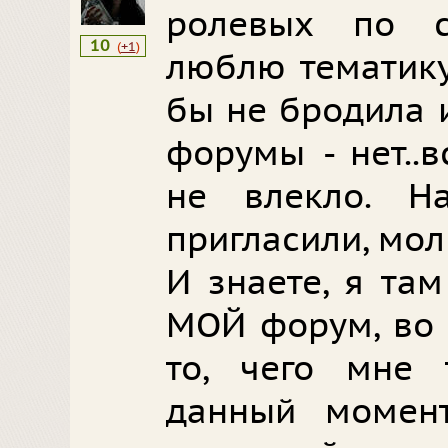
ролевых по с
10
(
+1
)
люблю тематику
бы не бродила 
форумы - нет..
не влекло. 
пригласили, мол 
И знаете, я та
МОЙ форум, во 
то, чего мне 
данный момен