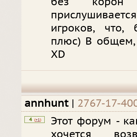
без корон
прислушивае
игроков, что, 
плюс) В общем,
XD
annhunt
|
2767-17-40
Этот форум - ка
4
(
+1
)
хочется возв