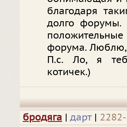
благодаря так
долго форумы. 
положительны
форума. Люблю, 
П.с. Ло, я те
котичек.)
бродяга
|
дарт
|
2282-