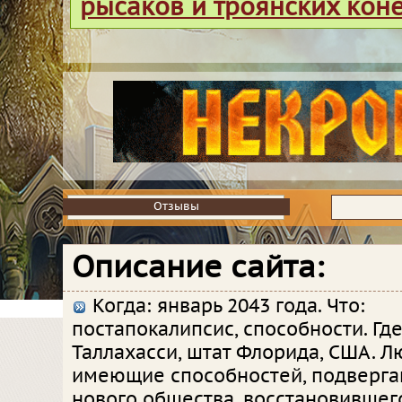
рысаков и троянских кон
Отзывы
Отзывы
Описание сайта:
Когда: январь 2043 года. Что:
постапокалипсис, способности. Где
Таллахасси, штат Флорида, США. Л
имеющие способностей, подверга
нового общества, восстановившег