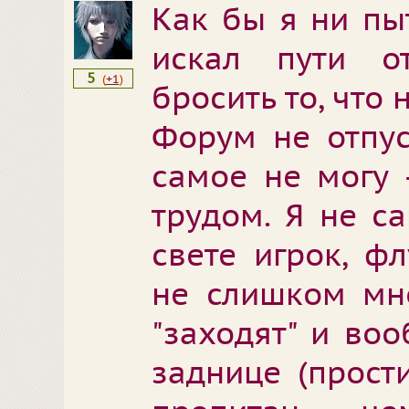
Как бы я ни пы
искал пути о
5
(
+1
)
бросить то, что 
Форум не отпус
самое не могу 
трудом. Я не с
свете игрок, ф
не слишком мно
"заходят" и во
заднице (прости