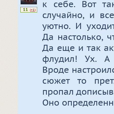
к себе. Вот та
11
(
+1
)
случайно, и вс
уютно. И уходи
Да настолько, 
Да еще и так ак
флудил! Ух. А
Вроде настроилс
сюжет то прет
пропал дописыва
Оно определенно