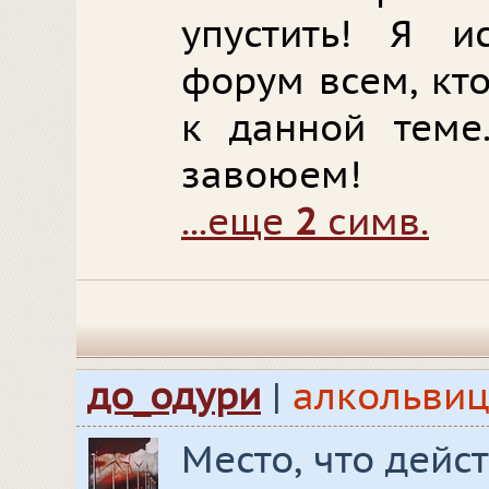
упустить! Я и
форум всем, кт
к данной теме
завоюем!
...еще
2
симв.
до_одури
|
алкольвиц
Место, что дейс