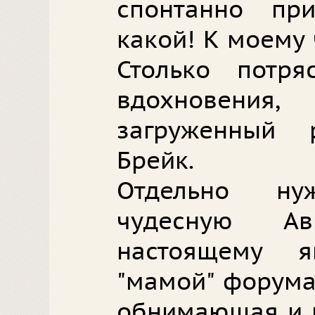
спонтанно пр
какой! К моему
Столько потр
вдохновени
загруженный 
Брейк.
Отдельно ну
чудесную Ав
настоящему 
"мамой" форума
обнимающая и 