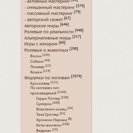
- активный мастеринг
[379]
- смешанный мастеринг
[79]
- пассивный мастеринг
[67]
- авторский сюжет
[646]
Авторские миры
[448]
Ролевые по реальности
[217]
Альтернативные миры
[60]
Игры с юмором
[290]
Ролевые о животных
[103]
Волки
[43]
Собаки
[15]
Лошади
[119]
Кошки
[2979]
Форумки по мотивам
[121]
Кроссовер
По мотивам лит.
[1245]
произведений
[538]
Гарри Поттер
[200]
Сумерки
[24]
Властелин колец
[51]
Таня Гроттер
[8]
Хроники Нарнии
[238]
Коты-воители
[13]
Ведьмак