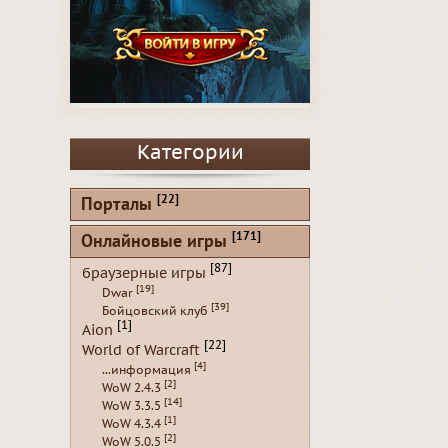
Категории
[22]
Порталы
[171]
Онлайновые игры
[87]
браузерные игры
[19]
Dwar
[39]
Бойцовский клуб
[1]
Aion
[22]
World of Warcraft
[4]
...информация
[2]
WoW 2.4.3
[14]
WoW 3.3.5
[1]
WoW 4.3.4
[2]
WoW 5.0.5