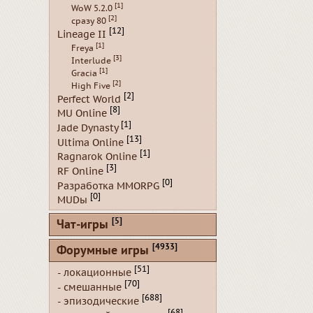
[1]
WoW 5.2.0
[2]
сразу 80
[12]
Lineage II
[1]
Freya
[3]
Interlude
[1]
Gracia
[2]
High Five
[2]
Perfect World
[8]
MU Online
[1]
Jade Dynasty
[13]
Ultima Online
[1]
Ragnarok Online
[3]
RF Online
[0]
Разработка MMORPG
[0]
MUDы
[5]
Чат-игры
[4933]
Форумные игры
[51]
- локационные
[70]
- смешанные
[688]
- эпизодические
[68]