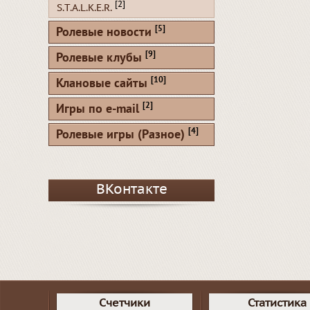
[2]
S.T.A.L.K.E.R.
[5]
Ролевые новости
[9]
Ролевые клубы
[10]
Клановые сайты
[2]
Игры по e-mail
[4]
Ролевые игры (Разное)
ВКонтакте
Счетчики
Статистика