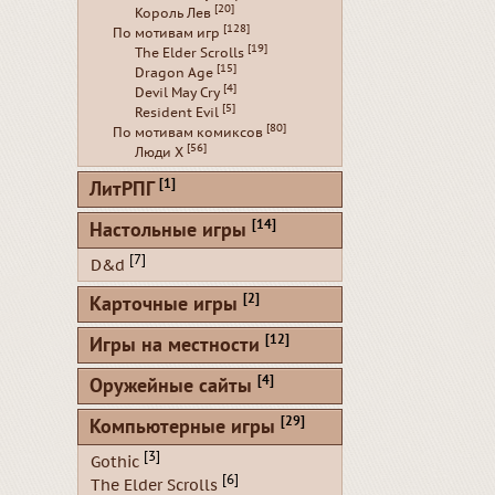
[20]
Король Лев
[128]
По мотивам игр
[19]
The Elder Scrolls
[15]
Dragon Age
[4]
Devil May Cry
[5]
Resident Evil
[80]
По мотивам комиксов
[56]
Люди Х
[1]
ЛитРПГ
[14]
Настольные игры
[7]
D&d
[2]
Карточные игры
[12]
Игры на местности
[4]
Оружейные сайты
[29]
Компьютерные игры
[3]
Gothic
[6]
The Elder Scrolls