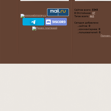
Сайтов всего:
5343
В Отстойнике:
47
Тэгов всего:
465
Сегодня добавлено
...сайтов:
0
...комментариев:
0
...пользователей:
0
Полная 