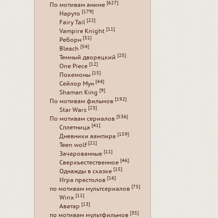
[627]
По мотивам аниме
[179]
Наруто
[22]
Fairy Tail
[11]
Vampire Knight
[31]
Реборн
[54]
Bleach
[25]
Темный дворецкий
[12]
One Piece
[15]
Покемоны
[44]
Сейлор Мун
[9]
Shaman King
[192]
По мотивам фильмов
[23]
Star Wars
[536]
По мотивам сериалов
[41]
Сплетница
[159]
Дневники вампира
[21]
Teen wolf
[11]
Зачарованные
[46]
Сверхъестественное
[15]
Однажды в сказке
[16]
Игра престолов
[75]
по мотивам мультсериалов
[11]
Winx
[13]
Аватар
[35]
по мотивам мультфильмов