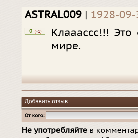
ASTRAL009
|
1928-09-
Клааассс!!! Эт
0
(
+1
)
мире.
Добавить отзыв
От кого:
Не употребляйте
в комментар