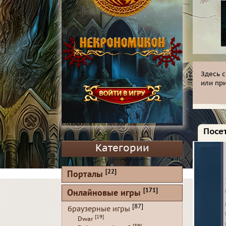
Здесь 
или пр
Посет
Категории
[22]
Порталы
[171]
Онлайновые игры
[87]
браузерные игры
[19]
Dwar
[39]