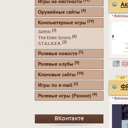
[12]
Игры на местности
Ак
[4]
Оружейные сайты
▪
Форумны
[29]
Компьютерные игры
[3]
Gothic
[6]
The Elder Scrolls
[2]
S.T.A.L.K.E.R.
[5]
Ролевые новости
[9]
Ролевые клубы
[10]
Клановые сайты
47
[2]
Игры по e-mail
ФР
[4]
Ролевые игры (Разное)
▪
Форумны
ВКонтакте