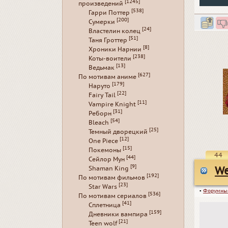
[1245]
произведений
[538]
Гарри Поттер
[200]
Сумерки
[24]
Властелин колец
[51]
Таня Гроттер
[8]
Хроники Нарнии
[238]
Коты-воители
[13]
Ведьмак
[627]
По мотивам аниме
[179]
Наруто
[22]
Fairy Tail
[11]
Vampire Knight
[31]
Реборн
[54]
Bleach
[25]
Темный дворецкий
[12]
One Piece
[15]
Покемоны
44
[44]
Сейлор Мун
[9]
Shaman King
We
[192]
По мотивам фильмов
[23]
Star Wars
▪
Форумны
[536]
По мотивам сериалов
[41]
Сплетница
[159]
Дневники вампира
[21]
Teen wolf