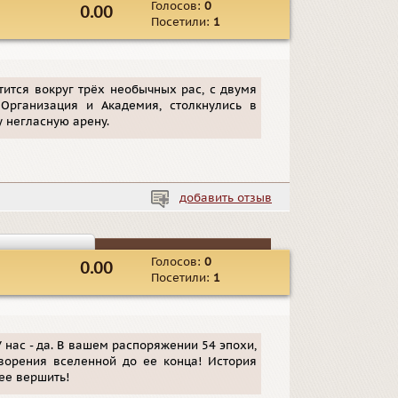
Голосов:
0
0.00
Посетили:
1
тится вокруг трёх необычных рас, с двумя
Организация и Академия, столкнулись в
у негласную арену.
добавить отзыв
Голосов:
0
0.00
Посетили:
1
 нас - да. В вашем распоряжении 54 эпохи,
ворения вселенной до ее конца! История
 ее вершить!