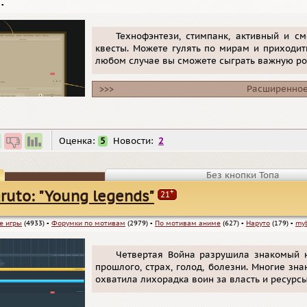
▪
Технофэнтези, стимпанк, активный и с
квесты. Можете гулять по мирам и приходит
любом случае вы сможете сыграть важную рол
>>>
Расширенное
Оценка:
5
Новости:
2
Без кнопки Топа
+
ruto: "Young legends"
21
е игры
(4933)
▪
Форумки по мотивам
(2979)
▪
По мотивам аниме
(627)
▪
Наруто
(179)
▪
myb
Четвертая Война разрушила знакомый 
прошлого, страх, голод, болезни. Многие зн
охватила лихорадка воин за власть и ресурс