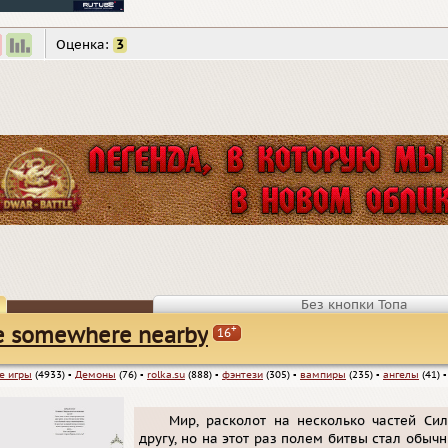
Оценка:
3
Без кнопки Топа
+
 somewhere nearby
16
е игры
(4933)
▪
Демоны
(76)
▪
rolka.su
(888)
▪
фэнтези
(305)
▪
вампиры
(235)
▪
ангелы
(41)
Мир, расколот на несколько частей Си
другу, но на этот раз полем битвы стал обы