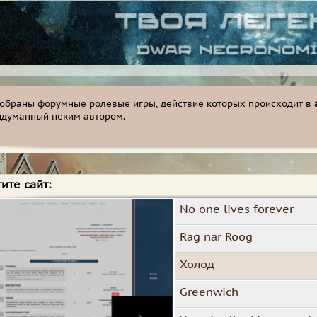
собраны форумные ролевые игры, действие которых происходит в
идуманный неким автором.
ите сайт:
No one lives forever
Rag nar Roog
Холод
Greenwich