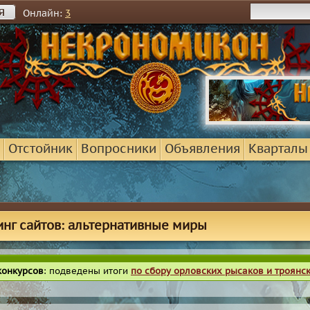
я
Онлайн:
3
Отстойник
Вопросники
Объявления
Кварталы
инг сайтов: альтернативные миры
конкурсов
: подведены итоги
по сбору орловских рысаков и троянс