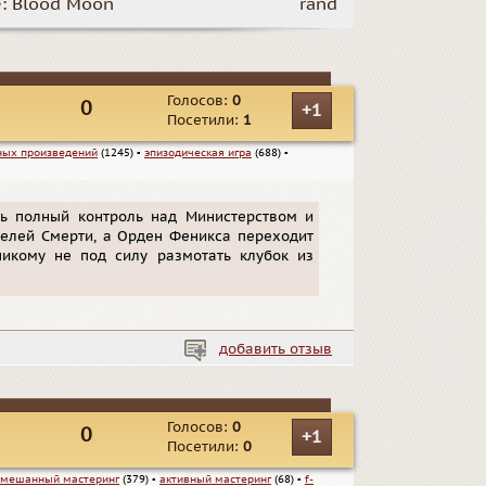
: Blood Moon
rand
Голосов:
0
0
+1
Посетили:
1
ных произведений
(1245)
▪
эпизодическая игра
(688)
▪
ть полный контроль над Министерством и
елей Смерти, а Орден Феникса переходит
никому не под силу размотать клубок из
добавить отзыв
Голосов:
0
0
+1
Посетили:
0
смешанный мастеринг
(379)
▪
активный мастеринг
(68)
▪
f-