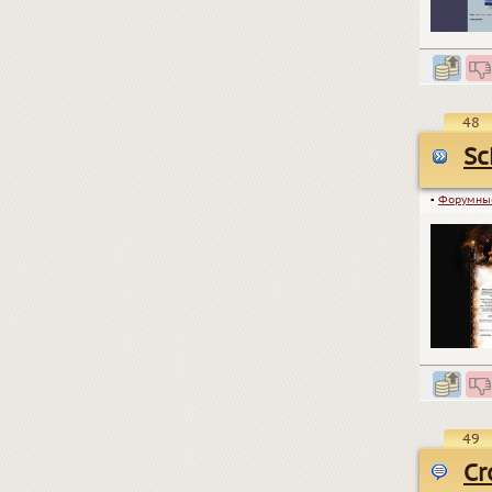
48
Sc
▪
Форумны
49
Cr