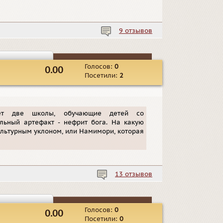
9 отзывов
Голосов:
0
0.00
Посетили:
2
ует две школы, обучающие детей со
льный артефакт - нефрит бога. На какую
культурным уклоном, или Намимори, которая
13 отзывов
Голосов:
0
0.00
Посетили:
0