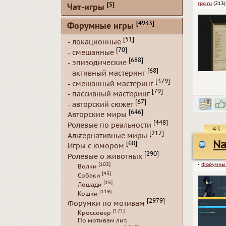
rpg.ru
(213)
[5]
Чат-игры
[4933]
Форумные игры
[51]
- локационные
[70]
- смешанные
[688]
- эпизодические
[68]
- активный мастеринг
[379]
- смешанный мастеринг
[79]
- пассивный мастеринг
[67]
- авторский сюжет
[646]
Авторские миры
[448]
Ролевые по реальности
43
[217]
Альтернативные миры
Na
[60]
Игры с юмором
[290]
Ролевые о животных
[103]
▪
Форумны
Волки
[43]
Собаки
[15]
Лошади
[119]
Кошки
[2979]
Форумки по мотивам
[121]
Кроссовер
По мотивам лит.