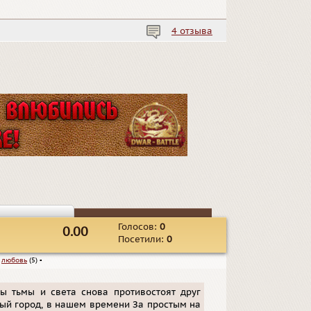
4 отзыва
Голосов:
0
0.00
Посетили:
0
▪
любовь
(5)
▪
лы тьмы и света снова противостоят друг
чный город, в нашем времени За простым на