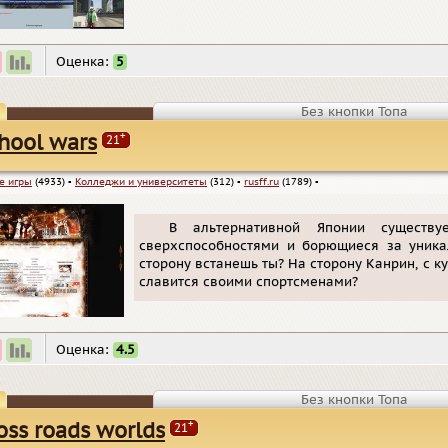
Оценка:
5
Без кнопки Топа
+
hool wars
21
е игры
(4933)
▪
Колледжи и университеты
(312)
▪
rusff.ru
(1789)
▪
В альтернативной Японии существ
сверхспособностями и борющиеся за уника
сторону встанешь ты? На сторону Канрин, с 
славится своими спортсменами?
Оценка:
4.5
Без кнопки Топа
+
oss roads worlds
21