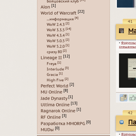
Бойцовский клуб
[1]
Aion
[22]
World of Warcraft
[4]
...информация
41
[2]
WoW 2.4.3
[14]
Ma
WoW 3.3.5
[1]
WoW 4.3.4
[2]
WoW 5.0.5
▪
Форумны
[1]
WoW 5.2.0
смешанный
[2]
сразу 80
[12]
Lineage II
[1]
Freya
[3]
Interlude
[1]
Gracia
[2]
High Five
[2]
Perfect World
[8]
MU Online
[1]
Jade Dynasty
[13]
Ultima Online
[1]
Ragnarok Online
42
[3]
RF Online
Па
[0]
Разработка MMORPG
[0]
MUDы
▪
Форумны