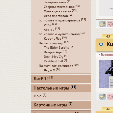
[11]
Зачарованные
[46]
Сверхъестественное
[15]
Однажды в сказке
[16]
Игра престолов
[75]
по мотивам мультсериалов
[11]
Winx
[13]
Аватар
[35]
по мотивам мультфильмов
45
[20]
Король Лев
[128]
Ku
По мотивам игр
[19]
The Elder Scrolls
[15]
Dragon Age
▪
Форумны
[4]
Devil May Cry
[5]
Resident Evil
[80]
По мотивам комиксов
[56]
Люди Х
[1]
ЛитРПГ
[14]
Настольные игры
[7]
D&d
[2]
Карточные игры
46