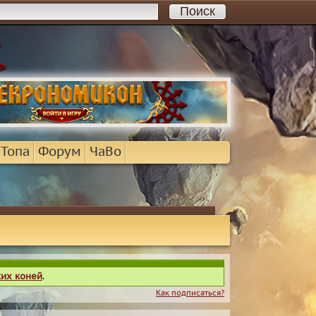
 Топа
Форум
ЧаВо
ких коней
.
Как подписаться?