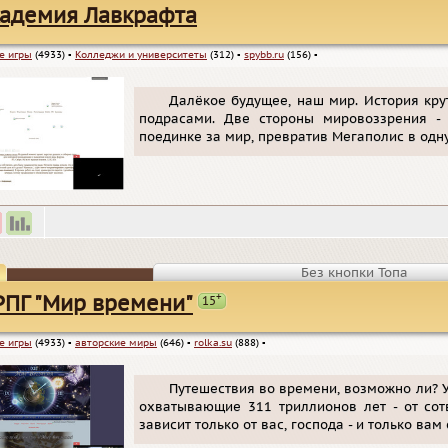
адемия Лавкрафта
е игры
(4933)
▪
Колледжи и университеты
(312)
▪
spybb.ru
(156)
▪
Далёкое будущее, наш мир. История кру
подрасами. Две стороны мировоззрения - 
поединке за мир, превратив Мегаполис в одн
Без кнопки Топа
+
ПГ "Мир времени"
15
е игры
(4933)
▪
авторские миры
(646)
▪
rolka.su
(888)
▪
Путешествия во времени, возможно ли? У
охватывающие 311 триллионов лет - от сот
зависит только от вас, господа - и только вам