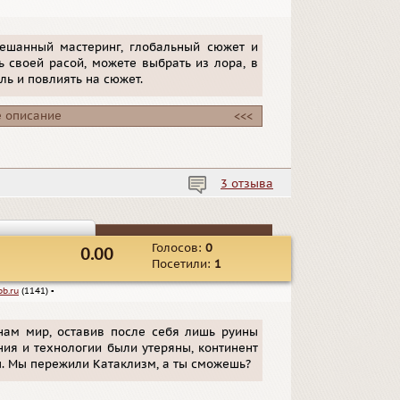
мешанный мастеринг, глобальный сюжет и
ь своей расой, можете выбрать из лора, в
ь и повлиять на сюжет.
 описание
<<<
3 отзыва
Голосов:
0
0.00
Посетили:
1
b.ru
(1141)
▪
нам мир, оставив после себя лишь руины
ания и технологии были утеряны, континент
ы. Мы пережили Катаклизм, а ты сможешь?