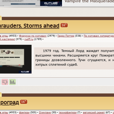
Vampire the Masquerade
+
rauders. Storms ahead
16
е игры
(4933)
▪
Форумки по мотивам
(2979)
▪
Гарри Поттер
(538)
▪
По мотивам литератур
 мастеринг
(379)
▪
rusff.ru
(1789)
▪
1979 год. Темный Лорд жаждет получи
высшими чинами. Расширяется круг Пожират
границы дозволенного. Тучи сгущаются, и 
хитрых сплетений судеб.
+
роград
16
е игры
(4933)
▪
фэнтези
(305)
▪
Стимпанк
(30)
▪
технофэнтези
(7)
▪
авторский сюжет
(67)
▪