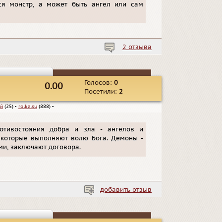
ся монстр, а может быть ангел или сам
2 отзыва
Голосов:
0
0.00
Посетили:
2
ий
(25)
▪
rolka.su
(888)
▪
ротивостояния добра и зла - ангелов и
, которые выполняют волю Бога. Демоны -
и, заключают договора.
добавить отзыв