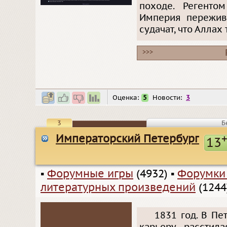
походе. Регенто
Империя пережива
судачат, что Аллах
>>>
Оценка:
5
Новости:
3
3
Б
Императорский Петербург
13
▪
Форумные игры
(4932)
▪
Форумки
литературных произведений
(1244
1831 год. В Пе