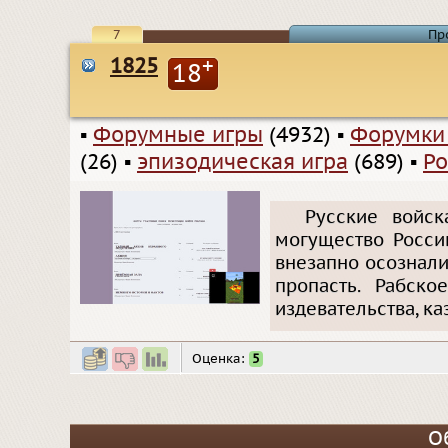
7
Пр
1825
+
18
▪
Форумные игры
(4932)
▪
Форумки
(26)
▪
эпизодическая игра
(689)
▪
Ро
Русские войс
могущество Росси
внезапно осознали
пропасть. Рабско
издевательства, ка
Оценка:
5
О