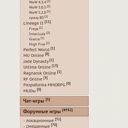
[1]
WoW 4.3.4
[2]
WoW 5.0.5
[1]
WoW 5.2.0
[2]
сразу 80
[11]
Lineage II
[1]
Freya
[3]
Interlude
[1]
Gracia
[2]
High Five
[1]
Perfect World
[8]
MU Online
[1]
Jade Dynasty
[13]
Ultima Online
[1]
Ragnarok Online
[3]
RF Online
[0]
Разработка MMORPG
[0]
MUDы
[5]
Чат-игры
[4932]
Форумные игры
[51]
- локационные
[70]
- смешанные