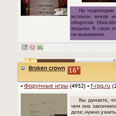
На территории 
испокон веков н
оборотни. Обособ
ведьмы. В свою о
на выживание.
5
Б
Broken crown
+
16
▪
Форумные игры
(4932)
▪
f-rpg.ru
(
Вы думаете, чт
чем она закончила
деле, нужно узнать