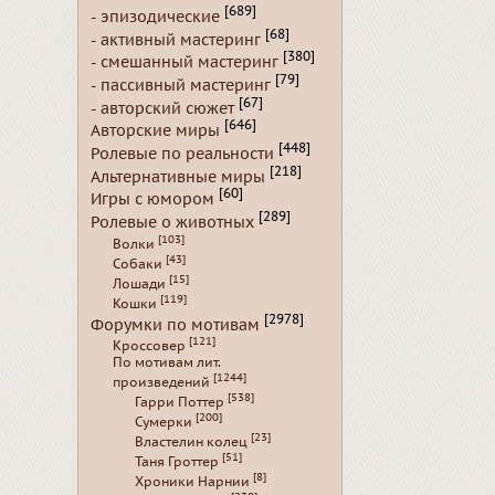
[689]
- эпизодические
[68]
- активный мастеринг
[380]
- смешанный мастеринг
[79]
- пассивный мастеринг
[67]
- авторский сюжет
[646]
Авторские миры
[448]
Ролевые по реальности
[218]
Альтернативные миры
[60]
Игры с юмором
[289]
Ролевые о животных
[103]
Волки
[43]
Собаки
[15]
Лошади
[119]
Кошки
[2978]
Форумки по мотивам
[121]
Кроссовер
По мотивам лит.
[1244]
произведений
[538]
Гарри Поттер
[200]
Сумерки
[23]
Властелин колец
[51]
Таня Гроттер
[8]
Хроники Нарнии