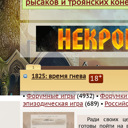
рысаков и троянских кон
1
1825: время гнева
+
18
▪
Форумные игры
(4932)
▪
Форумки
эпизодическая игра
(689)
▪
Россий
Ради своих ц
готовы пойти на 