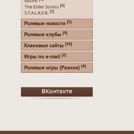
Gothic
[6]
The Elder Scrolls
[2]
S.T.A.L.K.E.R.
[5]
Ролевые новости
[9]
Ролевые клубы
[10]
Клановые сайты
[2]
Игры по e-mail
[4]
Ролевые игры (Разное)
ВКонтакте