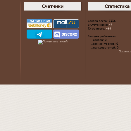
Счетчики
Статистика
Сайтов всего:
5336
В Отстойнике:
47
Тэгов всего:
464
Сегодня добавлено
...сайтов:
0
...комментариев:
0
...пользователей:
0
Полная 