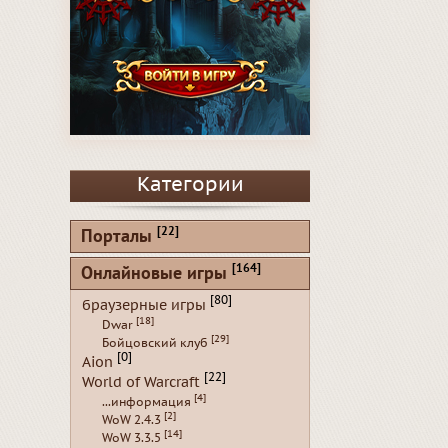
Категории
[22]
Порталы
[164]
Онлайновые игры
[80]
браузерные игры
[18]
Dwar
[29]
Бойцовский клуб
[0]
Aion
[22]
World of Warcraft
[4]
...информация
[2]
WoW 2.4.3
[14]
WoW 3.3.5