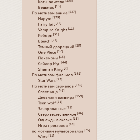
[238]
Коты-воители
[13]
Ведьмак
[627]
По мотивам аниме
[179]
Наруто
[22]
Fairy Tail
[11]
Vampire Knight
[31]
Реборн
[54]
Bleach
[25]
Темный дворецкий
[12]
One Piece
[15]
Покемоны
[44]
Сейлор Мун
[9]
Shaman King
[192]
По мотивам фильмов
[23]
Star Wars
[536]
По мотивам сериалов
[41]
Сплетница
[159]
Дневники вампира
[21]
Teen wolf
[11]
Зачарованные
[46]
Сверхъестественное
[15]
Однажды в сказке
[16]
Игра престолов
[75]
по мотивам мультсериалов
[11]
Winx