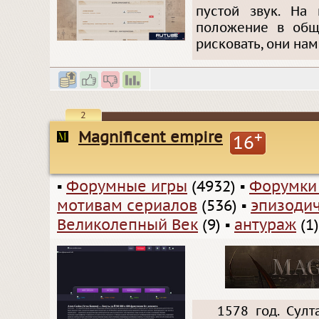
пустой звук. На 
положение в общ
рисковать, они нам
2
Magnificent empire
+
16
▪
Форумные игры
(4932)
▪
Форумки
мотивам сериалов
(536)
▪
эпизодич
Великолепный Век
(9)
▪
антураж
(1)
1578 год. Султ