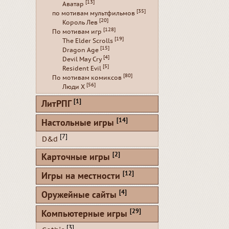
[13]
Аватар
[35]
по мотивам мультфильмов
[20]
Король Лев
[128]
По мотивам игр
[19]
The Elder Scrolls
[15]
Dragon Age
[4]
Devil May Cry
[5]
Resident Evil
[80]
По мотивам комиксов
[56]
Люди Х
[1]
ЛитРПГ
[14]
Настольные игры
[7]
D&d
[2]
Карточные игры
[12]
Игры на местности
[4]
Оружейные сайты
[29]
Компьютерные игры
[3]