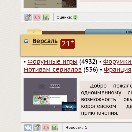
Оценка:
5
6
Пр
Версаль
+
21
▪
Форумные игры
(4932)
▪
Форумки
мотивам сериалов
(536)
▪
Франция
Добро пожал
одноименному с
возможность ок
королевском д
приключения.
Новости:
1