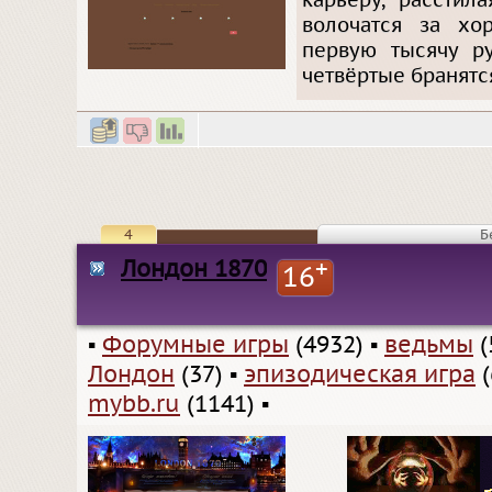
карьеру, расстил
волочатся за хо
первую тысячу ру
четвёртые бранятся
4
Б
Лондон 1870
+
16
▪
Форумные игры
(4932)
▪
ведьмы
(
Лондон
(37)
▪
эпизодическая игра
(
mybb.ru
(1141)
▪