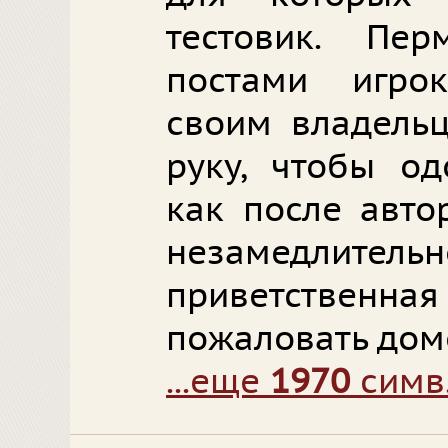
тестовик. Пе
постами игро
своим владельц
руку, чтобы од
как после авто
незамедлит
приветственн
пожаловать домой
...еще
1970
симв