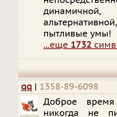
непосредствен
динамичной, 
альтернативно
пытливые умы!
...еще
1732
симв
qq
|
1358-89-6098
Доброе время
никогда не п