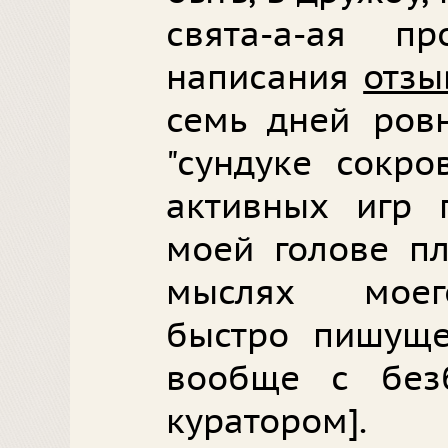
свята-а-ая п
написания
отзы
семь дней ров
"сундуке сокро
активных игр 
моей голове п
мыслях моег
быстро пишуще
вообще с без
куратором].