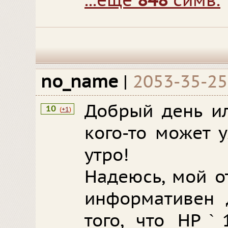
...еще
848
симв.
no_name
|
2053-35-2
Добрый день ил
10
(
+1
)
кого-то может 
утро!
Надеюсь, мой о
информативен 
того, что HPˋ