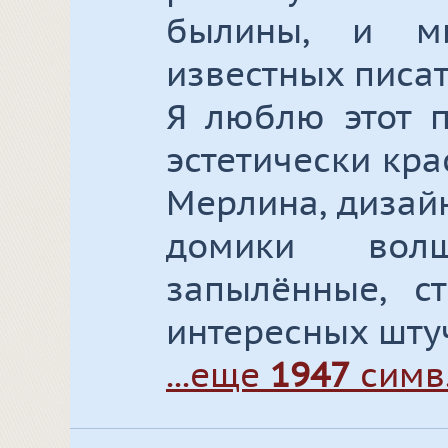
былины, и м
известных писат
Я люблю этот п
эстетически кр
Мерлина, дизай
домики волш
запылённые, ст
интересных штуч
...еще
1947
симв