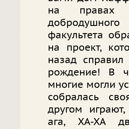
на правах у
добродушног
факультета обр
на проект, кот
назад справил 
рождение! В ч
многие могли ус
собралась сво
другом играют,
ага, ХА-ХА д