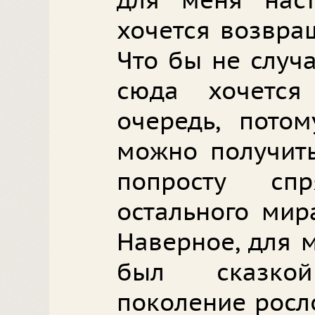
для меня нас
хочется возвра
Что бы не случ
сюда хочетс
очередь, пото
можно получить
попросту сп
остального мир
Наверное, для 
был сказкой
поколение росл