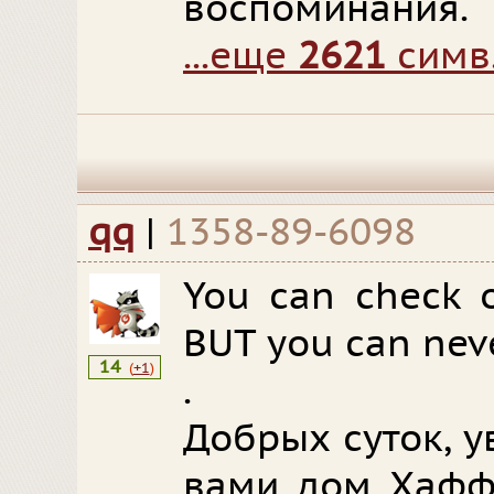
воспоминания.
...еще
2621
симв
qq
|
1358-89-6098
You can check o
BUT you can neve
14
(
+1
)
.
Добрых суток, 
вами дом Хафф