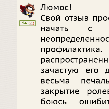
Люмос!
Свой отзыв про
14
(
+1
)
начать с п
неопределе
профилакт
распростран
зачастую его д
весьма печал
закрытие ролев
боюсь ошиб