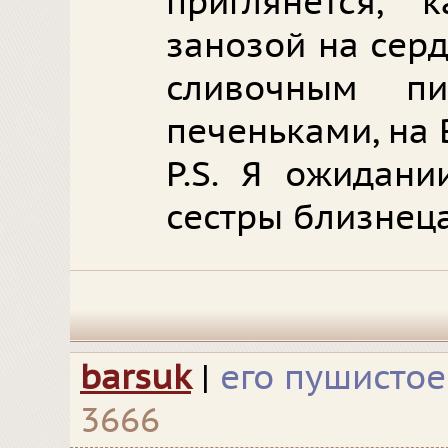
приглянется, 
занозой на сер
сливочным п
печеньками, на 
P.S. Я ожидани
сестры близнеца
barsuk
|
его пушистое
3666