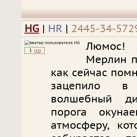
HG
|
HR
|
2445-34-572
Люмос! 
1
(
+1
)
Мерлин п
как сейчас пом
зацепило в
волшебный ди
порога окуна
атмосферу, ко