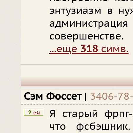
энтузиазм в ну
админист
совершенстве.
...еще
318
симв.
Сэм Фоссет
|
3406-78
Я старый фрпг-
9
(
+1
)
что фсбэшник.