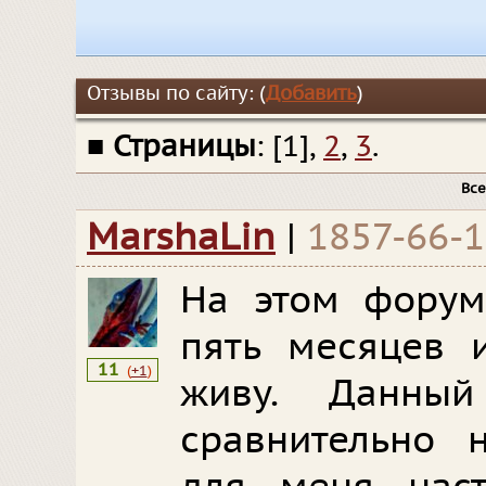
Отзывы по сайту: (
Добавить
)
■
Страницы
: [1],
2
,
3
.
Все
MarshaLin
|
1857-66-
На этом форум
пять месяцев и
11
(
+1
)
живу. Данны
сравнительно 