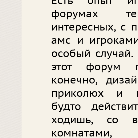
Есть опыт и
форумах тем
интересных, с 
амс и игроками
особый случай.
этот форум п
конечно, диза
приколюх и н
будто действи
ходишь, со 
комнатами,