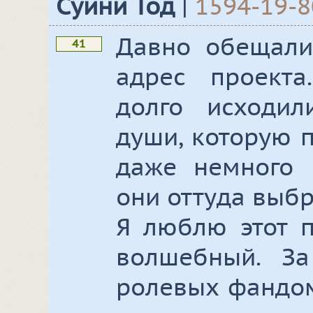
Суини Тод
|
1594-19-
Давно обещали
41
адрес проекта
долго исходи
души, которую п
даже немного г
они оттуда выбра
Я люблю этот п
волшебный. З
ролевых фандо