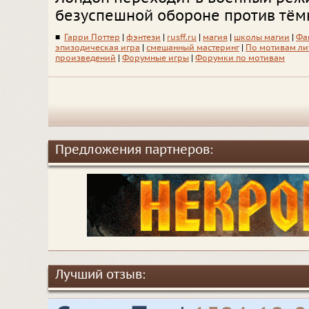
безуспешной обороне против тём
■
Гарри Поттер
|
фэнтези
|
rusff.ru
|
магия
|
школы магии
|
Фа
эпизодическая игра
|
смешанный мастеринг
|
По мотивам ли
произведений
|
Форумные игры
|
Форумки по мотивам
Предложения партнеров:
Лучший отзыв: