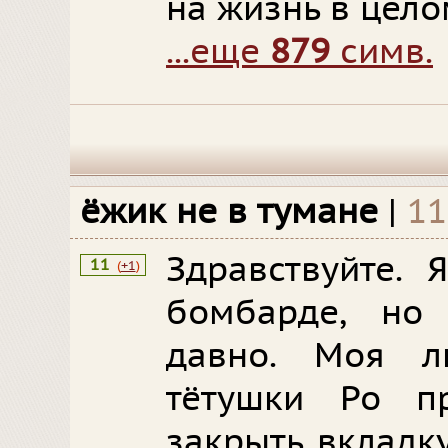
на жизнь в цело
...еще
879
симв.
ёжик не в тумане
|
11
Здравствуйте. 
11
(
+1
)
бомбарде, но 
давно. Моя л
тётушки Ро п
закрыть вкладку