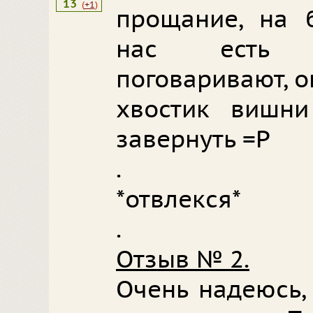
13
(
+1
)
прощание, на 
нас есть с
поговаривают, о
хвостик вишн
завернуть =Р
.
*отвлекся*
.
Отзыв № 2.
Очень надеюсь,