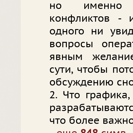
но именно 
конфликтов - и
одного ни увид
вопросы операт
явным желани
сути, чтобы по
обсуждению сно
2. Что графика
разрабатываютс
что более важно