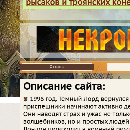
рысаков и троянских кон
Отзывы
Отзывы
Описание сайта:
1996 год. Темный Лорд вернулся
приспешники начинают активно де
Они наводят страх и ужас не тольк
волшебников, но и простых людей 
Лондон переходит в военный режи