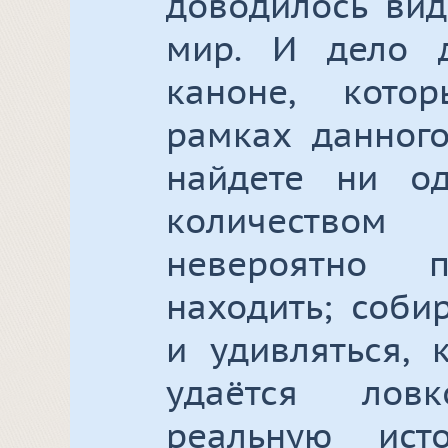
доводилось вид
мир. И дело 
каноне, кото
рамках данного
найдете ни о
количеством 
невероятно 
находить; соби
и удивляться, 
удаётся лов
реальную ист