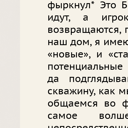
фыркнул* Это Б
идут, а игр
возвращаются, 
наш дом, я имею
«новые», и «ст
потенциальные 
да подглядыв
скважину, как 
общаемся во ф
самое волше