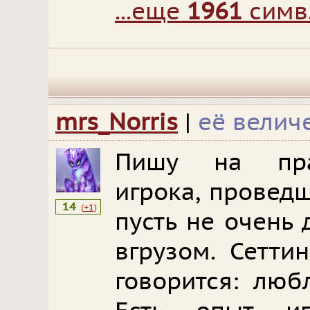
...еще
1961
симв
mrs_Norris
|
её велич
Пишу на пра
игрока, провед
14
(
+1
)
пусть не очень 
вгрузом. Сетти
говорится: люб