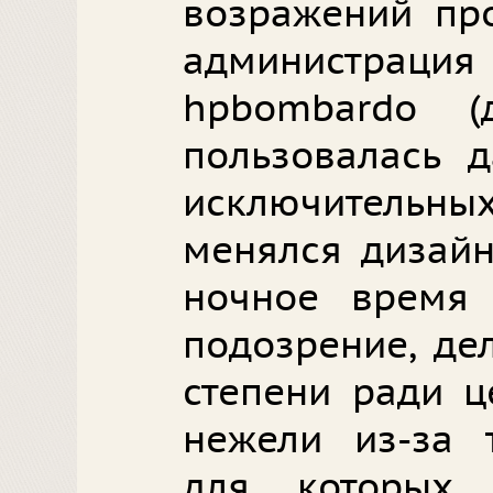
возражений про
администра
hpbombardo (
пользовалась 
исключительн
менялся дизайн
ночное время 
подозрение, де
степени ради ц
нежели из-за т
для которых 