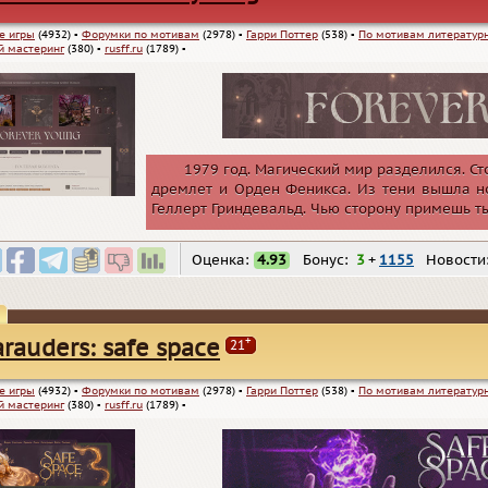
е игры
(4932)
▪
Форумки по мотивам
(2978)
▪
Гарри Поттер
(538)
▪
По мотивам литератур
 мастеринг
(380)
▪
rusff.ru
(1789)
▪
1979 год. Магический мир разделился. С
дремлет и Орден Феникса. Из тени вышла н
Геллерт Гриндевальд. Чью сторону примешь т
Оценка:
4.93
Бонус:
3
+
1155
Новости
+
rauders: safe space
21
е игры
(4932)
▪
Форумки по мотивам
(2978)
▪
Гарри Поттер
(538)
▪
По мотивам литератур
 мастеринг
(380)
▪
rusff.ru
(1789)
▪