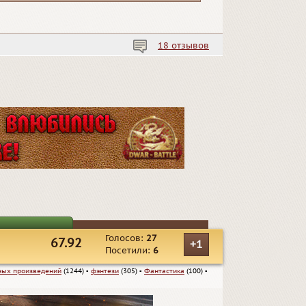
18 отзывов
Голосов:
27
67.92
+1
Посетили:
6
ных произведений
(1244)
▪
фэнтези
(305)
▪
Фантастика
(100)
▪