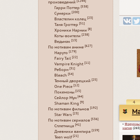
[1244]
произведений
[538]
Гарри Поттер
[200]
Сумерки
[23]
Властелин колец
[51]
Таня Гроттер
[8]
Хроники Нарнии
[238]
Коты-воители
[13]
Ведьмак
[627]
По мотивам аниме
[179]
Наруто
[22]
Fairy Tail
[11]
Vampire Knight
[31]
Реборн
[54]
Bleach
[25]
Темный дворецкий
[12]
One Piece
[15]
Покемоны
[44]
Сейлор Мун
4
[9]
Shaman King
[192]
По мотивам фильмов
Ma
[23]
Star Wars
[536]
По мотивам сериалов
▪
Форумны
[41]
Сплетница
магия
(265
[159]
Дневники вампира
[21]
Teen wolf