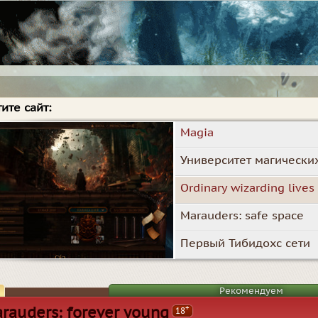
ите сайт:
Magia
Университет магически
Ordinary wizarding lives
Marauders: safe space
Первый Тибидохс сети
Рекомендуем
+
rauders: forever young
18