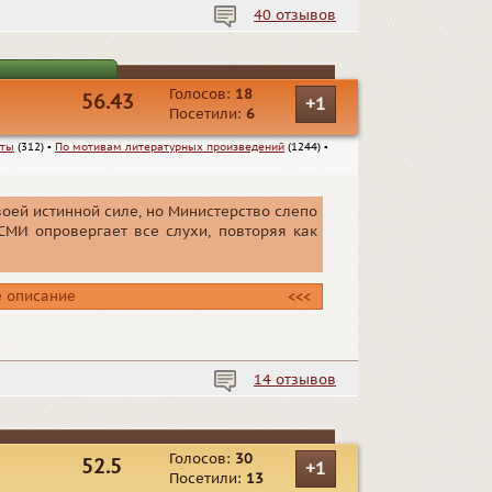
40 отзывов
Голосов:
18
56.43
+1
Посетили:
6
еты
(312)
▪
По мотивам литературных произведений
(1244)
▪
воей истинной силе, но Министерство слепо
СМИ опровергает все слухи, повторяя как
 описание
<<<
14 отзывов
Голосов:
30
52.5
+1
Посетили:
13