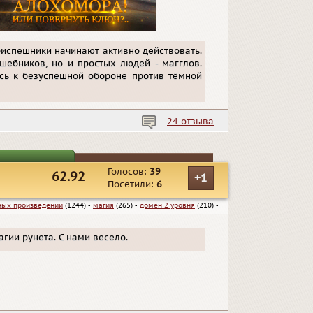
риспешники начинают активно действовать.
шебников, но и простых людей - магглов.
сь к безуспешной обороне против тёмной
24 отзыва
Голосов:
39
62.92
+1
Посетили:
6
ных произведений
(1244)
▪
магия
(265)
▪
домен 2 уровня
(210)
▪
гии рунета. С нами весело.