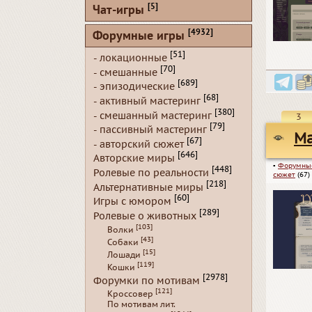
[5]
Чат-игры
[4932]
Форумные игры
[51]
- локационные
[70]
- смешанные
[689]
- эпизодические
[68]
- активный мастеринг
[380]
- смешанный мастеринг
3
[79]
- пассивный мастеринг
Ma
[67]
- авторский сюжет
[646]
Авторские миры
▪
Форумны
[448]
Ролевые по реальности
сюжет
(67)
[218]
Альтернативные миры
[60]
Игры с юмором
[289]
Ролевые о животных
[103]
Волки
[43]
Собаки
[15]
Лошади
[119]
Кошки
[2978]
Форумки по мотивам
[121]
Кроссовер
По мотивам лит.