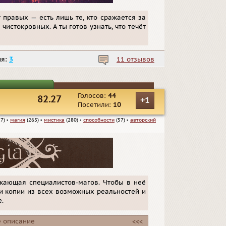
т правых — есть лишь те, кто сражается за
истокровных. А ты готов узнать, что течёт
ия:
3
11 отзывов
Голосов:
44
82.27
+1
Посетили:
10
7)
▪
магия
(265)
▪
мистика
(280)
▪
способности
(57)
▪
авторский
скающая специалистов-магов. Чтобы в неё
ои копии из всех возможных реальностей и
.
 описание
<<<