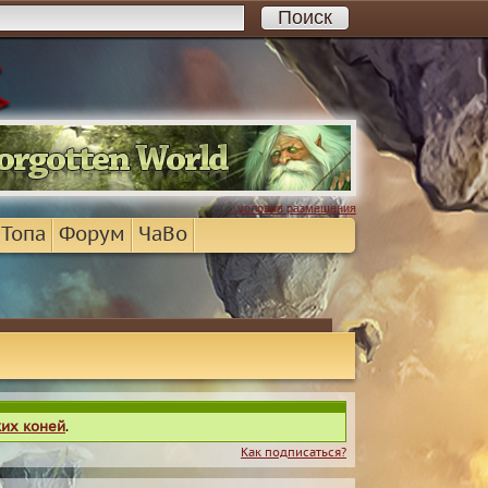
...условия размещения
 Топа
Форум
ЧаВо
ких коней
.
Как подписаться?