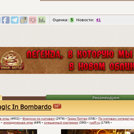
Оценка:
5
Новости:
41
Рекомендуем
+
gic In Bombardo
16
е игры
(4932)
▪
Форумки по мотивам
(2978)
▪
Гарри Поттер
(538)
▪
По мотивам литератур
)
▪
эпизодическая игра
(689)
▪
смешанный мастеринг
(380)
▪
rusff.ru
(1789)
▪