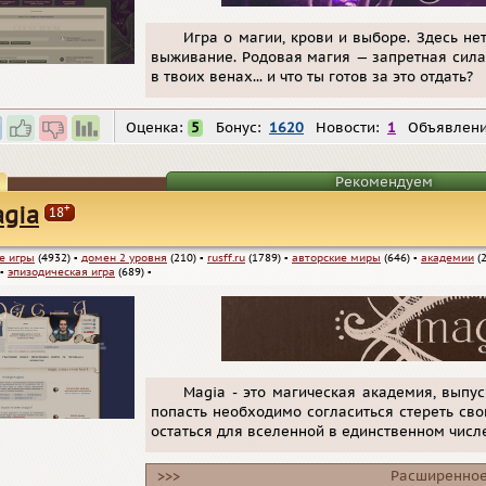
Игра о магии, крови и выборе. Здесь не
выживание. Родовая магия — запретная сила ч
в твоих венах... и что ты готов за это отдать?
Оценка:
5
Бонус:
1620
Новости:
1
Объявлен
Рекомендуем
+
gia
18
е игры
(4932)
▪
домен 2 уровня
(210)
▪
rusff.ru
(1789)
▪
авторские миры
(646)
▪
академии
(2
▪
эпизодическая игра
(689)
▪
Magia - это магическая академия, выпу
попасть необходимо согласиться стереть св
остаться для вселенной в единственном числе
>>>
Расширенное