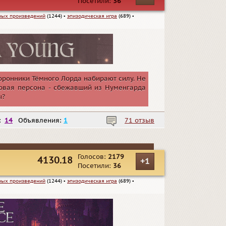
Посетили:
36
ных произведений
(1244)
▪
эпизодическая игра
(689)
▪
торонники Тёмного Лорда набирают силу. Не
овая персона - сбежавший из Нуменгарда
ы?
:
14
Объявления:
1
71 отзыв
Голосов:
2179
4130.18
+1
Посетили:
36
ных произведений
(1244)
▪
эпизодическая игра
(689)
▪