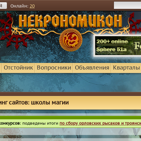
я
Онлайн:
20
Отстойник
Вопросники
Объявления
Кварталы
инг сайтов: школы магии
конкурсов
: подведены итоги
по сбору орловских рысаков и троянс