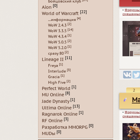
Бойцовский клуб
[0]
Aion
▪
Форумны
[22]
World of Warcraft
смешанный
[4]
...информация
[2]
WoW 2.4.3
[14]
WoW 3.3.5
[1]
WoW 4.3.4
[2]
WoW 5.0.5
[1]
WoW 5.2.0
[2]
сразу 80
[11]
Lineage II
[1]
Freya
[3]
Interlude
[1]
Gracia
[2]
High Five
[1]
Perfect World
2
[8]
MU Online
Ma
[1]
Jade Dynasty
[13]
Ultima Online
▪
Форумны
[1]
Ragnarok Online
смешанный
[3]
RF Online
[0]
Разработка MMORPG
[0]
MUDы