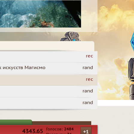
rec
х искусств Магисмо
rand
rec
rand
rand
Голосов:
2484
4343.65
+1