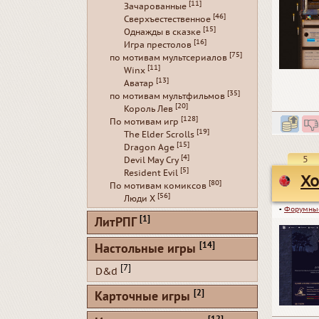
[11]
Зачарованные
[46]
Сверхъестественное
[15]
Однажды в сказке
[16]
Игра престолов
[75]
по мотивам мультсериалов
[11]
Winx
[13]
Аватар
[35]
по мотивам мультфильмов
[20]
Король Лев
[128]
По мотивам игр
[19]
The Elder Scrolls
[15]
Dragon Age
[4]
5
Devil May Cry
[5]
Resident Evil
Хо
[80]
По мотивам комиксов
[56]
Люди Х
▪
Форумны
[1]
ЛитРПГ
[14]
Настольные игры
[7]
D&d
[2]
Карточные игры