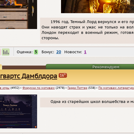
1996 год. Темный Лорд вернулся и его п
Они наводят страх и ужас не только на вол
Лондон переходит в военный режим, готовя
стороны.
Оценка:
5
Бонус:
20
Новости:
1
Рекомендуем
+
гвартс Дамблдора
16
е игры
(4932)
▪
Форумки по мотивам
(2978)
▪
Гарри Поттер
(538)
▪
По мотивам литератур
Одна из старейших школ волшебства и ма