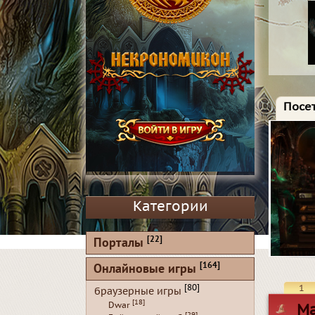
Посет
Категории
[22]
Порталы
[164]
Онлайновые игры
1
[80]
браузерные игры
[18]
Dwar
Ma
[29]