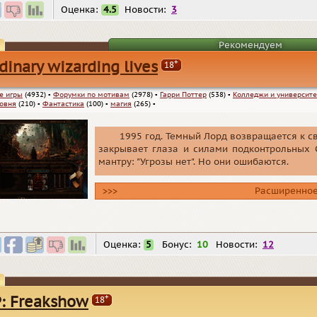
Оценка:
4.5
Новости:
3
Рекомендуем
+
dinary wizarding lives
18
е игры
(4932)
▪
Форумки по мотивам
(2978)
▪
Гарри Поттер
(538)
▪
Колледжи и университ
ровня
(210)
▪
Фантастика
(100)
▪
магия
(265)
▪
1995 год. Темный Лорд возвращается к с
закрывает глаза и силами подконтрольных 
мантру: "Угрозы нет". Но они ошибаются.
>>>
Расширенное
Оценка:
5
Бонус:
10
Новости:
12
+
: Freakshow
18