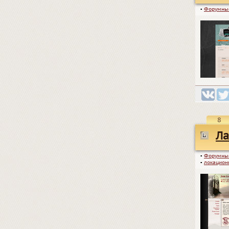
▪
Форумны
8
Ла
▪
Форумны
▪
локацион