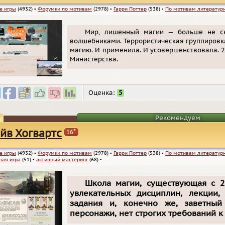
е игры
(4932)
▪
Форумки по мотивам
(2978)
▪
Гарри Поттер
(538)
▪
По мотивам литератур
Мир, лишенный магии — больше не ск
волшебниками. Террористическая группировк
магию. И применила. И усовершенствовала. 2
Министерства.
Оценка:
5
Рекомендуем
+
йв Хогвартс
16
е игры
(4932)
▪
Форумки по мотивам
(2978)
▪
Гарри Поттер
(538)
▪
По мотивам литератур
ная игра
(51)
▪
активный мастеринг
(68)
▪
Школа магии, существующая с 2
увлекательных дисциплин, лекции,
задания и, конечно же, заветный
персонажи, нет строгих требований к