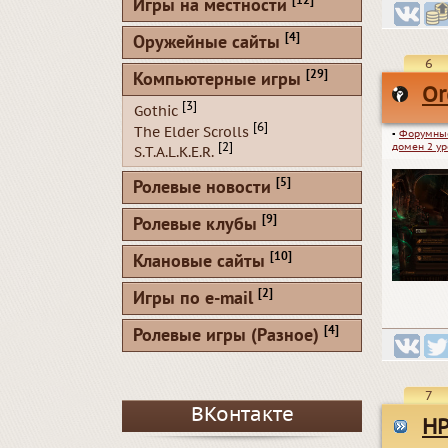
[12]
Игры на местности
[4]
Оружейные сайты
6
[29]
Компьютерные игры
Or
[3]
Gothic
[6]
The Elder Scrolls
▪
Форумны
домен 2 у
[2]
S.T.A.L.K.E.R.
[5]
Ролевые новости
[9]
Ролевые клубы
[10]
Клановые сайты
[2]
Игры по e-mail
[4]
Ролевые игры (Разное)
7
ВКонтакте
HP