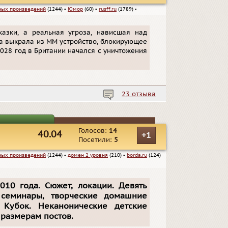
ных произведений
(1244)
▪
Юмор
(60)
▪
rusff.ru
(1789)
▪
азки, а реальная угроза, нависшая над
а выкрала из ММ устройство, блокирующее
028 год в Британии начался с уничтожения
23 отзыва
Голосов:
14
40.04
+1
Посетили:
5
ных произведений
(1244)
▪
домен 2 уровня
(210)
▪
borda.ru
(124)
010 года. Сюжет, локации. Девять
 семинары, творческие домашние
 Кубок. Неканонические детские
 размерам постов.