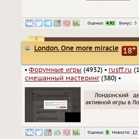
Оценка:
4.92
Бонус:
5
2
London. One more miracle
+
18
▪
Форумные игры
(4932)
▪
rusff.ru
(1
смешанный мастеринг
(380)
▪
Лондонский д
активной игры в Л
Оценка:
5
Новости:
17