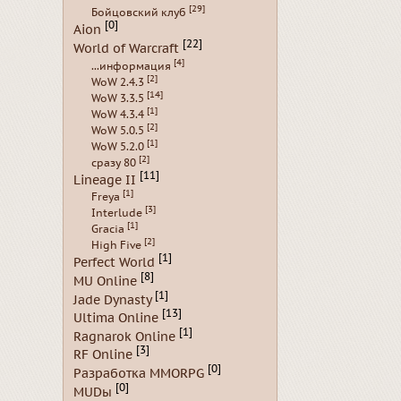
[29]
Бойцовский клуб
[0]
Aion
[22]
World of Warcraft
[4]
...информация
[2]
WoW 2.4.3
[14]
WoW 3.3.5
[1]
WoW 4.3.4
[2]
WoW 5.0.5
[1]
WoW 5.2.0
[2]
сразу 80
[11]
Lineage II
[1]
Freya
[3]
Interlude
[1]
Gracia
[2]
High Five
[1]
Perfect World
[8]
MU Online
[1]
Jade Dynasty
[13]
Ultima Online
[1]
Ragnarok Online
[3]
RF Online
[0]
Разработка MMORPG
[0]
MUDы