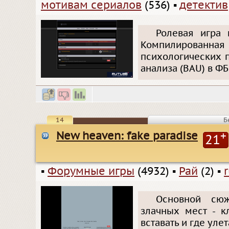
мотивам сериалов
(536)
▪
детектив
Ролевая игра 
Компилированная
психологических п
анализа (BAU) в ФБ
14
Б
New heaven: fake paradise
+
21
▪
Форумные игры
(4932)
▪
Рай
(2)
▪
r
Основной сюж
злачных мест - к
вставать и где улет