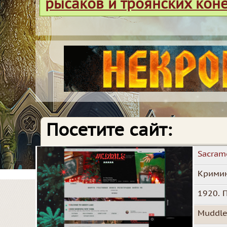
рысаков и троянских кон
Посетите сайт:
Sacram
Кримин
1920. 
Muddl