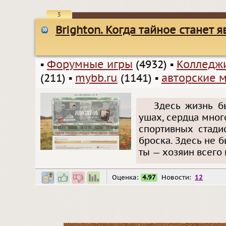
3
Brighton. Когда тайное станет 
▪
Форумные игры
(4932)
▪
Колледжи
(211)
▪
mybb.ru
(1141)
▪
авторские 
Здесь жизнь б
ушах, сердца мног
спортивных стади
броска. Здесь не 
ты — хозяин всего
Оценка:
4.97
Новости:
12