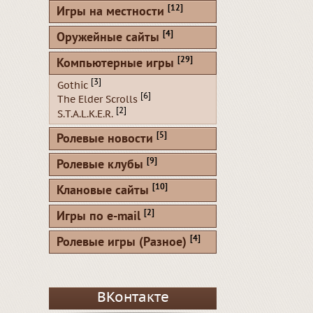
[12]
Игры на местности
[4]
Оружейные сайты
[29]
Компьютерные игры
[3]
Gothic
[6]
The Elder Scrolls
[2]
S.T.A.L.K.E.R.
[5]
Ролевые новости
[9]
Ролевые клубы
[10]
Клановые сайты
[2]
Игры по e-mail
[4]
Ролевые игры (Разное)
ВКонтакте