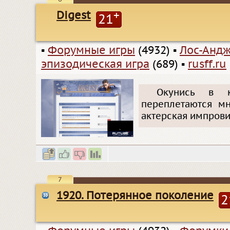
Digest
+
21
▪
Форумные игры
(4932)
▪
Лос-Анд
эпизодическая игра
(689)
▪
rusff.ru
Окунись в к
переплетаются мн
актерская импровиз
7
1920. Потерянное поколение
2