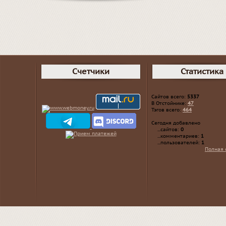
Счетчики
Статистика
Сайтов всего:
5337
В Отстойнике:
47
Тэгов всего:
464
Сегодня добавлено
...сайтов:
0
...комментариев:
1
...пользователей:
1
Полная 