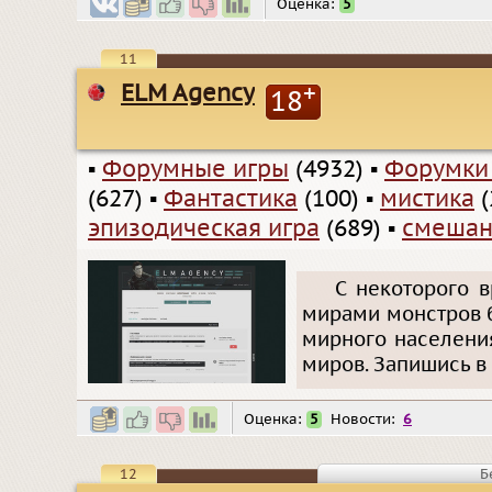
Оценка:
5
11
ELM Agency
+
18
▪
Форумные игры
(4932)
▪
Форумки
(627)
▪
Фантастика
(100)
▪
мистика
(
эпизодическая игра
(689)
▪
смешан
С некоторого 
мирами монстров б
мирного населени
миров. Запишись в
Оценка:
5
Новости:
6
12
Б