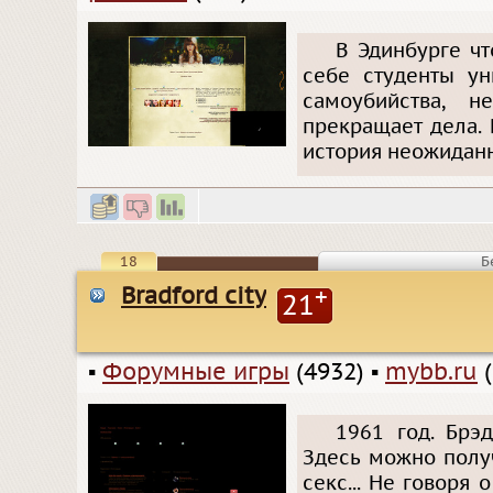
В Эдинбурге чт
себе студенты ун
самоубийства, 
прекращает дела. 
история неожиданн
18
Б
Bradford city
+
21
▪
Форумные игры
(4932)
▪
mybb.ru
(
1961 год. Брэ
Здесь можно получ
секс... Не говоря