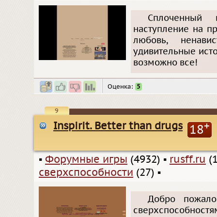
Сплоченный 
наступление на п
любовь, ненавис
удивительные исто
возможно все!
Оценка:
5
9
Inspirit. Better than drugs
+
18
▪
Форумные игры
(4932)
▪
rusff.ru
(1
сверхспособности
(27)
▪
Добро пожало
сверхспособностя