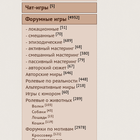
[5]
Чат-игры
[4932]
Форумные игры
[51]
- локационные
[70]
- смешанные
[689]
- эпизодические
[68]
- активный мастеринг
[380]
- смешанный мастеринг
[79]
- пассивный мастеринг
[67]
- авторский сюжет
[646]
Авторские миры
[448]
Ролевые по реальности
[218]
Альтернативные миры
[60]
Игры с юмором
[289]
Ролевые о животных
[103]
Волки
[43]
Собаки
[15]
Лошади
[119]
Кошки
[2978]
Форумки по мотивам
[121]
Кроссовер
По мотивам лит.