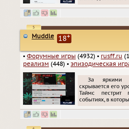
5
Muddle
+
18
▪
Форумные игры
(4932)
▪
rusff.ru
(1
реализм
(448)
▪
эпизодическая игр
За яркими н
скрывается его ур
Таймс пестрит 
событиях, в котор
6