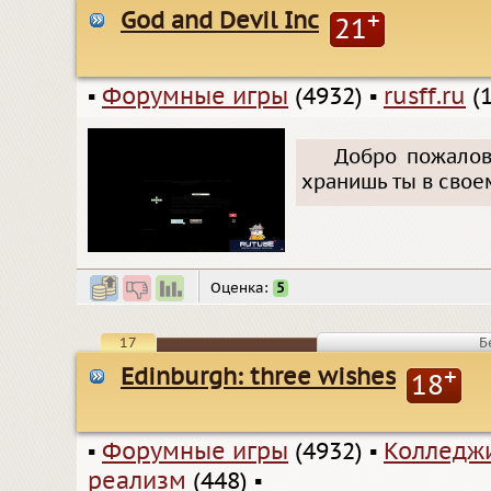
God and Devil Inc
+
21
▪
Форумные игры
(4932)
▪
rusff.ru
(1
Добро пожалова
хранишь ты в свое
Оценка:
5
17
Б
Edinburgh: three wishes
+
18
▪
Форумные игры
(4932)
▪
Колледжи
реализм
(448)
▪