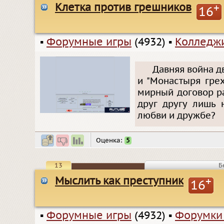
Клетка против грешников
+
16
▪
Форумные игры
(4932)
▪
Колледжи
Давняя война д
и "Монастыря гре
мирный договор ра
друг другу лишь 
любви и дружбе?
Оценка:
5
13
Б
Мыслить как преступник
+
16
▪
Форумные игры
(4932)
▪
Форумки