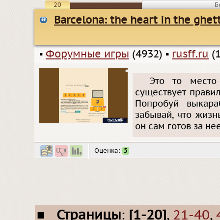
20
Б
Barcelona: the heart in the ghet
▪
Форумные игры
(4932)
▪
rusff.ru
(1
Это то место
существует правил
Попробуй выкара
забывай, что жизн
он сам готов за нее
Оценка:
5
■
Страницы
:
[1-20]
,
21-40
,