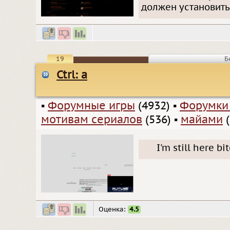
должен установить 
19
Б
Ctrl: a
▪
Форумные игры
(4932)
▪
Форумки
мотивам сериалов
(536)
▪
майами
(
I'm still here b
Оценка:
4.5