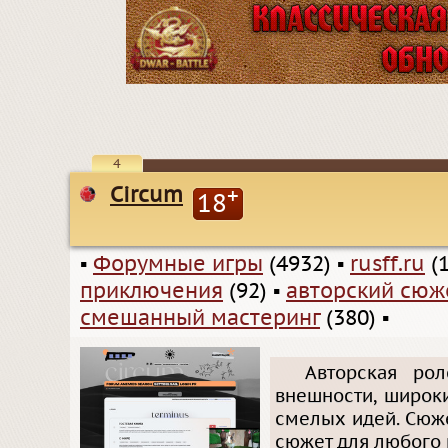
4
Circum
+
18
▪
Форумные игры
(4932)
▪
rusff.ru
(1
приключения
(92)
▪
авторский сюж
смешанный мастеринг
(380)
▪
Авторская ро
внешности, широк
смелых идей. Сюж
сюжет для любого 