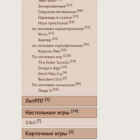
Teen wolf
[11]
Зачарованные
[46]
Сверхъестественное
[15]
Однажды в сказке
[16]
Игра престолов
[75]
по мотивам мультсериалов
[11]
Winx
[13]
Аватар
[35]
по мотивам мультфильмов
[20]
Король Лев
[128]
По мотивам игр
[19]
The Elder Scrolls
[15]
Dragon Age
[4]
Devil May Cry
[5]
Resident Evil
[80]
По мотивам комиксов
[56]
Люди Х
[1]
ЛитРПГ
[14]
Настольные игры
[7]
D&d
[2]
Карточные игры