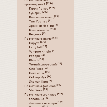
[1244]
произведений
[538]
Гарри Поттер
[200]
Сумерки
[23]
Властелин колец
[51]
Таня Гроттер
[8]
Хроники Нарнии
[238]
Коты-воители
[13]
Ведьмак
[627]
По мотивам аниме
[179]
Наруто
[22]
Fairy Tail
[11]
Vampire Knight
[31]
Реборн
[54]
Bleach
[25]
Темный дворецкий
[12]
One Piece
[15]
Покемоны
[44]
Сейлор Мун
[9]
Shaman King
[192]
По мотивам фильмов
[23]
Star Wars
[536]
По мотивам сериалов
[41]
Сплетница
[159]
Дневники вампира
[21]