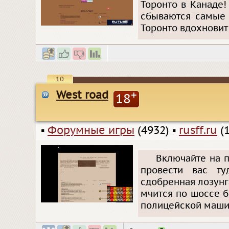
Торонто в Канаде!
сбываются самые 
Торонто вдохновит 
10
West road
+
18
▪
Форумные игры
(4932)
▪
rusff.ru
(1
Включайте на п
провести вас ту
сдобренная лозунг
мчится по шоссе б
полицейской маши