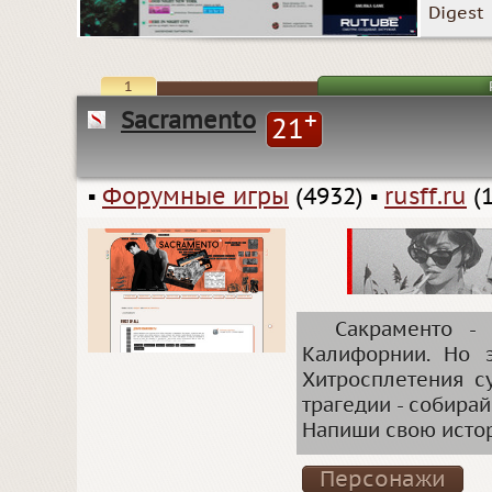
Digest
1
Sacramento
+
21
▪
Форумные игры
(4932)
▪
rusff.ru
(1
Сакраменто -
Калифорнии. Но 
Хитросплетения с
трагедии - собира
Напиши свою истор
Персонажи