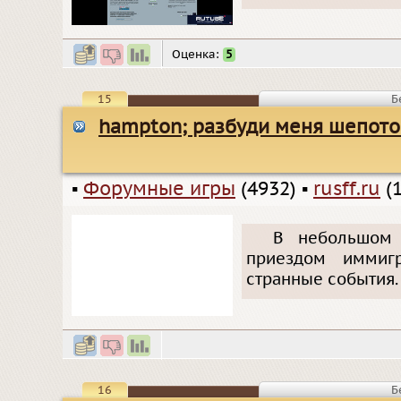
Оценка:
5
15
Б
hampton; разбуди меня шепот
▪
Форумные игры
(4932)
▪
rusff.ru
(1
В небольшом 
приездом иммигр
странные события. 
16
Б