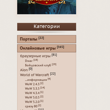
Категории
[22]
Порталы
[165]
Онлайновые игры
[81]
браузерные игры
[18]
Dwar
[29]
Бойцовский клуб
[0]
Aion
[22]
World of Warcraft
[4]
...информация
[2]
WoW 2.4.3
[14]
WoW 3.3.5
[1]
WoW 4.3.4
[2]
WoW 5.0.5
[1]
WoW 5.2.0
[2]
сразу 80
[11]