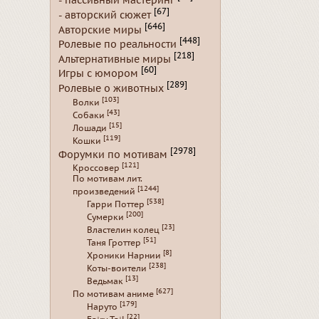
- пассивный мастеринг
[67]
- авторский сюжет
[646]
Авторские миры
[448]
Ролевые по реальности
[218]
Альтернативные миры
[60]
Игры с юмором
[289]
Ролевые о животных
[103]
Волки
[43]
Собаки
[15]
Лошади
[119]
Кошки
[2978]
Форумки по мотивам
[121]
Кроссовер
По мотивам лит.
[1244]
произведений
[538]
Гарри Поттер
[200]
Сумерки
[23]
Властелин колец
[51]
Таня Гроттер
[8]
Хроники Нарнии
[238]
Коты-воители
[13]
Ведьмак
[627]
По мотивам аниме
[179]
Наруто
[22]