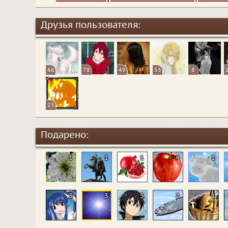
Друзья пользователя:
66
78
49
55
8
23
Подарено:
1
1
1
4
1
3
3
5
2
1