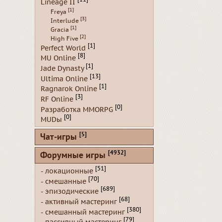
Lineage II
[1]
Freya
[3]
Interlude
[1]
Gracia
[2]
High Five
[1]
Perfect World
[8]
MU Online
[1]
Jade Dynasty
[13]
Ultima Online
[1]
Ragnarok Online
[3]
RF Online
[0]
Разработка MMORPG
[0]
MUDы
[5]
Чат-игры
[4932]
Форумные игры
[51]
- локационные
[70]
- смешанные
[689]
- эпизодические
[68]
- активный мастеринг
[380]
- смешанный мастеринг
[79]