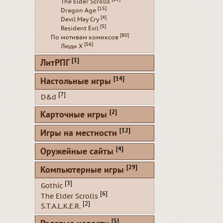
The Elder Scrolls
[15]
Dragon Age
[4]
Devil May Cry
[5]
Resident Evil
[80]
По мотивам комиксов
[56]
Люди Х
[1]
ЛитРПГ
[14]
Настольные игры
[7]
D&d
[2]
Карточные игры
[12]
Игры на местности
[4]
Оружейные сайты
[29]
Компьютерные игры
[3]
Gothic
[6]
The Elder Scrolls
[2]
S.T.A.L.K.E.R.
[5]