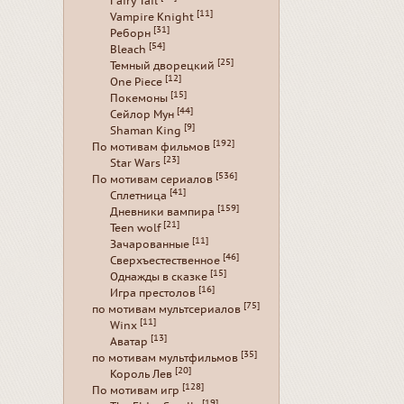
Fairy Tail
[11]
Vampire Knight
[31]
Реборн
[54]
Bleach
[25]
Темный дворецкий
[12]
One Piece
[15]
Покемоны
[44]
Сейлор Мун
[9]
Shaman King
[192]
По мотивам фильмов
[23]
Star Wars
[536]
По мотивам сериалов
[41]
Сплетница
[159]
Дневники вампира
[21]
Teen wolf
[11]
Зачарованные
[46]
Сверхъестественное
[15]
Однажды в сказке
[16]
Игра престолов
[75]
по мотивам мультсериалов
[11]
Winx
[13]
Аватар
[35]
по мотивам мультфильмов
[20]
Король Лев
[128]
По мотивам игр
[19]