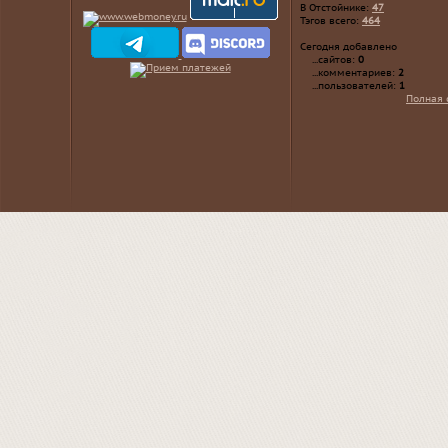
В Отстойнике:
47
Тэгов всего:
464
Сегодня добавлено
...сайтов:
0
...комментариев:
2
...пользователей:
1
Полная 