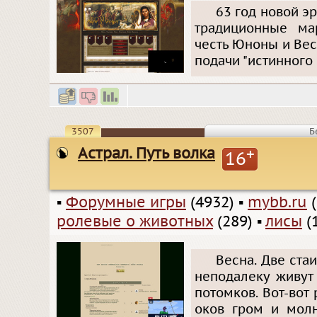
63 год новой э
традиционные ма
честь Юноны и Вес
подачи "истинного
3507
Б
Астрал. Путь волка
+
16
▪
Форумные игры
(4932)
▪
mybb.ru
(
ролевые о животных
(289)
▪
лисы
(
Весна. Две стаи
неподалеку живут
потомков. Вот-вот
оков гром и молн