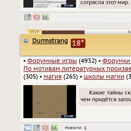
сотрясла этот мир.
3519
Б
Durmstrang
+
18
▪
Форумные игры
(4932)
▪
Форумки
По мотивам литературных произв
(305)
▪
магия
(265)
▪
школы магии
(3
Какие тайны с
чем придётся запла
Новости:
1