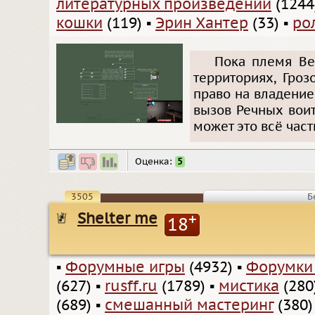
литературных произведений
(1244
кошки
(119)
▪
Эрин Хантер
(33)
▪
ро
Пока племя Ве
территориях, Гро
право на владени
вызов Речных воит
может это всё част
Оценка:
5
3505
Б
Shelter me
+
18
▪
Форумные игры
(4932)
▪
Форумки
(627)
▪
rusff.ru
(1789)
▪
мистика
(280
(689)
▪
смешанный мастеринг
(380)