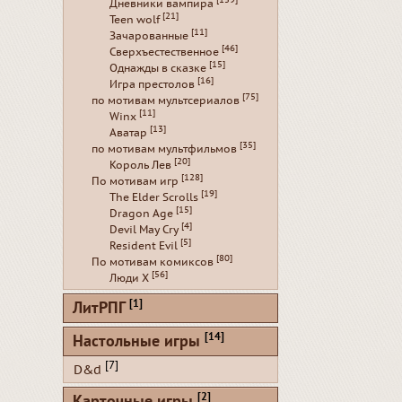
[159]
Дневники вампира
[21]
Teen wolf
[11]
Зачарованные
[46]
Сверхъестественное
[15]
Однажды в сказке
[16]
Игра престолов
[75]
по мотивам мультсериалов
[11]
Winx
[13]
Аватар
[35]
по мотивам мультфильмов
[20]
Король Лев
[128]
По мотивам игр
[19]
The Elder Scrolls
[15]
Dragon Age
[4]
Devil May Cry
[5]
Resident Evil
[80]
По мотивам комиксов
[56]
Люди Х
[1]
ЛитРПГ
[14]
Настольные игры
[7]
D&d
[2]