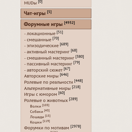
[0]
MUDы
[5]
Чат-игры
[4932]
Форумные игры
[51]
- локационные
[70]
- смешанные
[689]
- эпизодические
[68]
- активный мастеринг
[380]
- смешанный мастеринг
[79]
- пассивный мастеринг
[67]
- авторский сюжет
[646]
Авторские миры
[448]
Ролевые по реальности
[218]
Альтернативные миры
[60]
Игры с юмором
[289]
Ролевые о животных
[103]
Волки
[43]
Собаки
[15]
Лошади
[119]
Кошки
[2978]
Форумки по мотивам