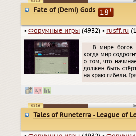
3515
Б
Fate of (Demi) Gods
+
18
▪
Форумные игры
(4932)
▪
rusff.ru
(1
В мире богов 
когда мир содрогн
о том, что начина
должен быть стёрт
на краю гибели. Гр
3516
Б
Tales of Runeterra - League of 