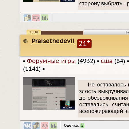
сторону выбрать - 
3508
Б
Praisethedevil
+
21
▪
Форумные игры
(4932)
▪
сша
(64)
(1141)
▪
Не оставалось 
злость выкручива
до обезвоживания 
оставались счит
всепожирающей чи
Оценка:
5