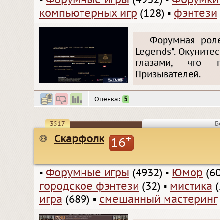
▪
Форумные игры
(4932)
▪
Форумки
компьютерных игр
(128)
▪
фэнтези
Форумная роле
Legends". Окуните
глазами, что 
Призывателей.
Оценка:
5
3517
Б
Скарфолк
+
16
▪
Форумные игры
(4932)
▪
Юмор
(60
городское фэнтези
(32)
▪
мистика
(
игра
(689)
▪
смешанный мастеринг