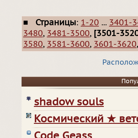
■
Страницы
:
1-20
...
3401-3
3480
,
3481-3500
,
[3501-3520
3580
,
3581-3600
,
3601-3620
Располож
Попу
shadow souls
Космический ★ вет
Code Geass