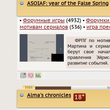
ASOIAF: year of the False Spring
▪
Форумные игры
(4932)
▪
Форумки
мотивам сериалов
(536)
▪
игра пре
ФРПГ по мотив
Мартина и сериал
берут свое нача
правления Эйрис
развитие событий.
3503
Б
Alma's chronicles
+
18