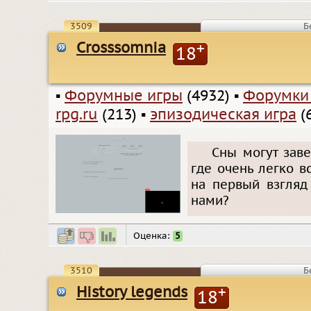
3509
Б
Crosssomnia
+
18
▪
Форумные игры
(4932)
▪
Форумки
rpg.ru
(213)
▪
эпизодическая игра
(
Сны могут заве
где очень легко в
на первый взгляд
нами?
Оценка:
5
3510
Б
History legends
+
18