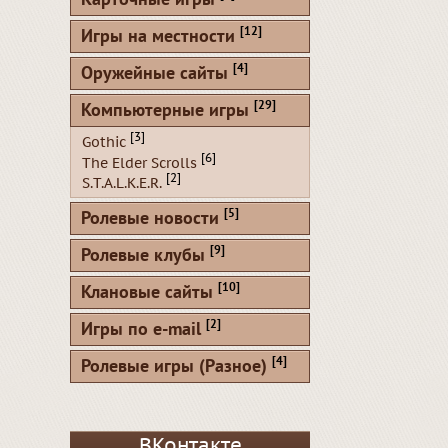
Карточные игры
[12]
Игры на местности
[4]
Оружейные сайты
[29]
Компьютерные игры
[3]
Gothic
[6]
The Elder Scrolls
[2]
S.T.A.L.K.E.R.
[5]
Ролевые новости
[9]
Ролевые клубы
[10]
Клановые сайты
[2]
Игры по e-mail
[4]
Ролевые игры (Разное)
ВКонтакте