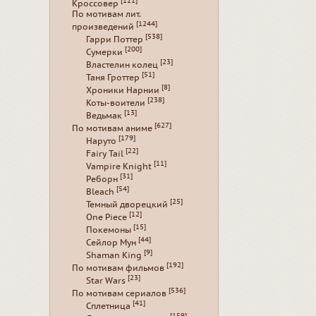
[121]
Кроссовер
По мотивам лит.
[1244]
произведений
[538]
Гарри Поттер
[200]
Сумерки
[23]
Властелин колец
[51]
Таня Гроттер
[8]
Хроники Нарнии
[238]
Коты-воители
[13]
Ведьмак
[627]
По мотивам аниме
[179]
Наруто
[22]
Fairy Tail
[11]
Vampire Knight
[31]
Реборн
[54]
Bleach
[25]
Темный дворецкий
[12]
One Piece
[15]
Покемоны
[44]
Сейлор Мун
[9]
Shaman King
[192]
По мотивам фильмов
[23]
Star Wars
[536]
По мотивам сериалов
[41]
Сплетница