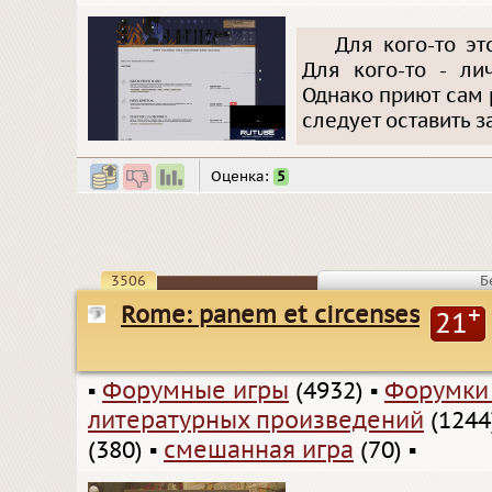
Для кого-то э
Для кого-то - л
Однако приют сам 
следует оставить 
Оценка:
5
3506
Б
Rome: panem et circenses
+
21
▪
Форумные игры
(4932)
▪
Форумки
литературных произведений
(1244
(380)
▪
смешанная игра
(70)
▪