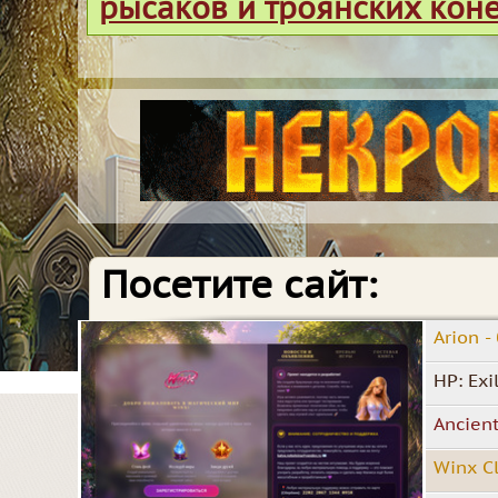
рысаков и троянских кон
Посетите сайт:
Arion 
HP: Exi
Ancien
Winx C