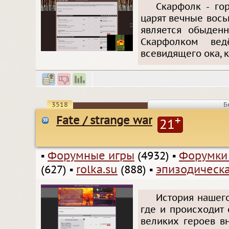
Скарфолк - го
царят вечные вос
является обыденн
Скарфолком вед
всевидящего ока, к
3518
Б
Fate / strange war
+
21
▪
Форумные игры
(4932)
▪
Форумки
(627)
▪
rolka.su
(888)
▪
эпизодическа
История нашего
где и происходит 
великих героев в