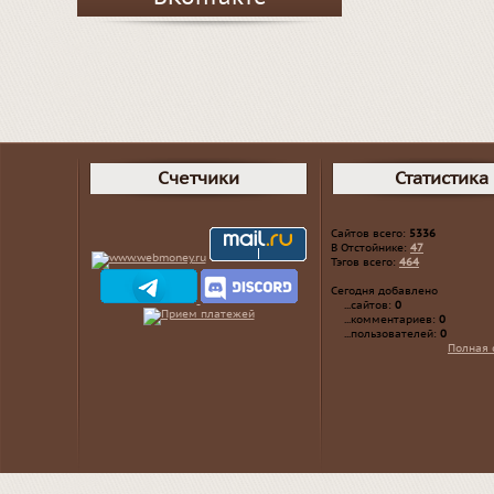
Счетчики
Статистика
Сайтов всего:
5336
В Отстойнике:
47
Тэгов всего:
464
Сегодня добавлено
...сайтов:
0
...комментариев:
0
...пользователей:
0
Полная 