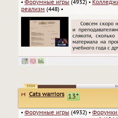
▪
Форумные игры
(4932)
▪
Колледжи
реализм
(448)
▪
Совсем скоро 
и преподавателям
слякоти, сколько
материала на про
учебного года с д
3504
Б
Cats warriors
+
13
▪
Форумные игры
(4932)
▪
Форумки