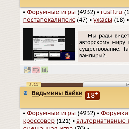
▪
Форумные игры
(4932)
▪
rusff.ru
(1
постапокалипсис
(47)
▪
ужасы
(18)
Мы рады видет
авторскому миру 
существование. Т
вампиры?..
3511
Б
Ведьмины байки
+
18
▪
Форумные игры
(4932)
▪
Форумки
кроссовер
(121)
▪
альтернативные
смешанная игра
(70)
▪