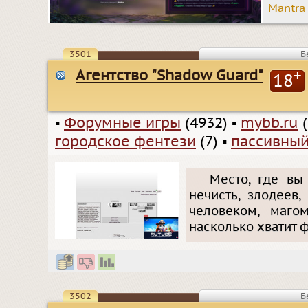
Mantra
3501
Б
Агентство "Shadow Guard"
+
18
▪
Форумные игры
(4932)
▪
mybb.ru
(
городское фентези
(7)
▪
пассивный
Место, где вы
нечисть, злодеев
человеком, маго
насколько хватит ф
3502
Б