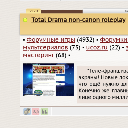
3520
Б
Total Drama non-canon roleplay
▪
Форумные игры
(4932)
▪
Форумки
мультсериалов
(75)
▪
ucoz.ru
(22)
▪
мастеринг
(68)
▪
"Теле-франшиз
экраны! Новые лок
что ещё нужно дл
Конечно же главн
лице одного милли