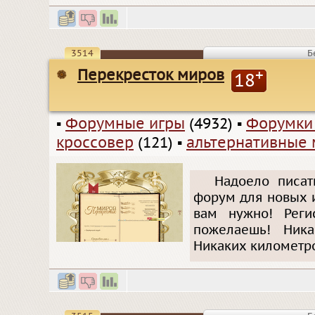
3514
Б
Перекресток миров
+
18
▪
Форумные игры
(4932)
▪
Форумки
кроссовер
(121)
▪
альтернативные
Надоело писат
форум для новых и
вам нужно! Реги
пожелаешь! Ника
Никаких километр