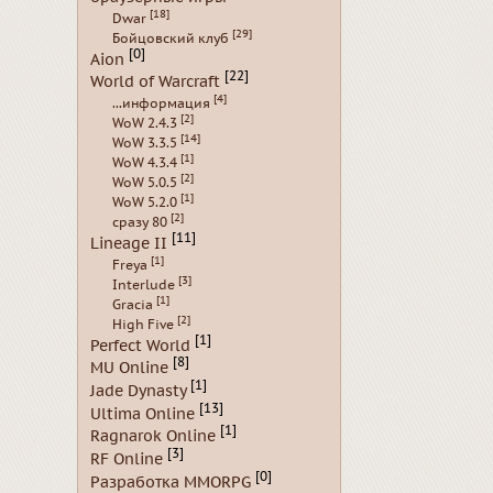
[18]
Dwar
[29]
Бойцовский клуб
[0]
Aion
[22]
World of Warcraft
[4]
...информация
[2]
WoW 2.4.3
[14]
WoW 3.3.5
[1]
WoW 4.3.4
[2]
WoW 5.0.5
[1]
WoW 5.2.0
[2]
сразу 80
[11]
Lineage II
[1]
Freya
[3]
Interlude
[1]
Gracia
[2]
High Five
[1]
Perfect World
[8]
MU Online
[1]
Jade Dynasty
[13]
Ultima Online
[1]
Ragnarok Online
[3]
RF Online
[0]
Разработка MMORPG