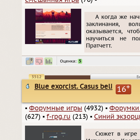
А когда же нач
заклинания, в
оказывается, чт
научиться не по
Пратчетт.
Оценка:
5
3512
Б
Blue exorcist. Casus beli
+
16
▪
Форумные игры
(4932)
▪
Форумки
(627)
▪
f-rpg.ru
(213)
▪
Синий экзорц
Сюжет в игре 