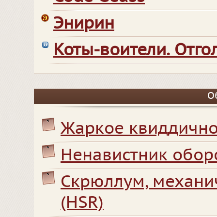
Энирин
Коты-воители. Отг
О
Жаркое квиддично
Ненавистник обор
Скрюллум, механи
(HSR)