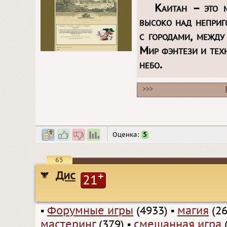
Каитан – это м
высоко над неприг
с городами, между
Мир фэнтези и тех
небо.
>>>
Оценка:
5
65
Дис
+
21
▪
Форумные игры
(4933)
▪
магия
(26
мастеринг
(379)
▪
смешанная игра
(