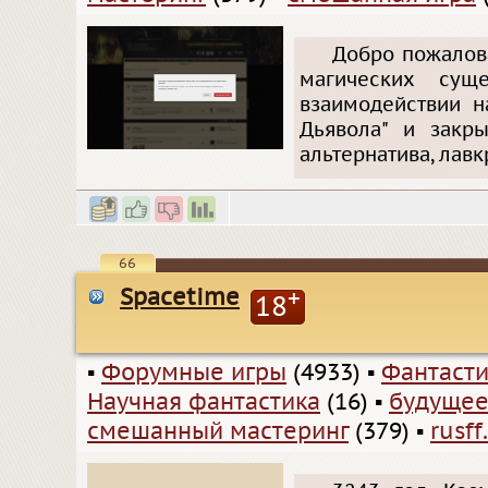
Добро пожалова
магических сущ
взаимодействии н
Дьявола" и закрыт
альтернатива, лав
66
Spacetime
+
18
▪
Форумные игры
(4933)
▪
Фантасти
Научная фантастика
(16)
▪
будуще
смешанный мастеринг
(379)
▪
rusff