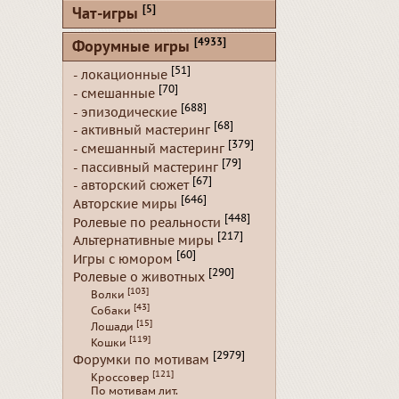
[5]
Чат-игры
[4933]
Форумные игры
[51]
- локационные
[70]
- смешанные
[688]
- эпизодические
[68]
- активный мастеринг
[379]
- смешанный мастеринг
[79]
- пассивный мастеринг
[67]
- авторский сюжет
[646]
Авторские миры
[448]
Ролевые по реальности
[217]
Альтернативные миры
[60]
Игры с юмором
[290]
Ролевые о животных
[103]
Волки
[43]
Собаки
[15]
Лошади
[119]
Кошки
[2979]
Форумки по мотивам
[121]
Кроссовер
По мотивам лит.