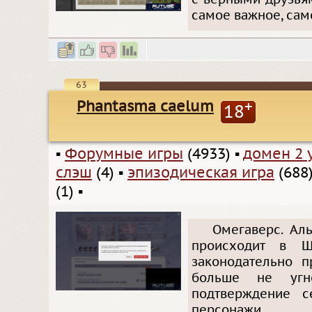
самое важное, сам
63
Phantasma caelum
+
18
▪
Форумные игры
(4933)
▪
домен 2 
слэш
(4)
▪
эпизодическая игра
(688
(1)
▪
Омегаверс. Аль
происходит в Ш
законодательно п
больше не угн
подтверждение с
персонажи.