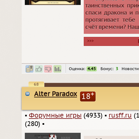
таинственных при
спаси дракона и 
протягивает тебе 
счёт времени? Наш
>>>
Оценка:
4.45
Бонус:
3
Новости
68
Alter Paradox
+
18
▪
Форумные игры
(4933)
▪
rusff.ru
(1
(280)
▪