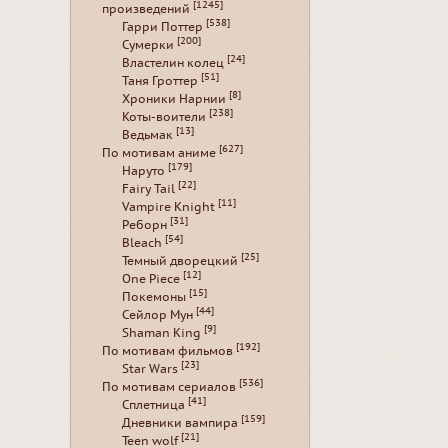
[1245]
произведений
[538]
Гарри Поттер
[200]
Сумерки
[24]
Властелин колец
[51]
Таня Гроттер
[8]
Хроники Нарнии
[238]
Коты-воители
[13]
Ведьмак
[627]
По мотивам аниме
[179]
Наруто
[22]
Fairy Tail
[11]
Vampire Knight
[31]
Реборн
[54]
Bleach
[25]
Темный дворецкий
[12]
One Piece
[15]
Покемоны
[44]
Сейлор Мун
[9]
Shaman King
[192]
По мотивам фильмов
[23]
Star Wars
[536]
По мотивам сериалов
[41]
Сплетница
[159]
Дневники вампира
[21]
Teen wolf