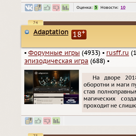
Оценка:
5
Новости:
10
74
Adaptation
+
18
▪
Форумные игры
(4933)
▪
rusff.ru
(1
эпизодическая игра
(688)
▪
На дворе 201
оборотни и маги п
став полноправны
магических соз
проходит не слишк