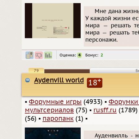
Мне дана жизнь
У каждой жизни ес
мира — решать те
мира — решать те
персонажи.
Оценка:
4
Бонус:
2
79
Б
Aydenvill world
+
18
▪
Форумные игры
(4933)
▪
Форумки
мультсериалов
(75)
▪
rusff.ru
(1789)
(56)
▪
паропанк
(1)
▪
Ауденвилль - 