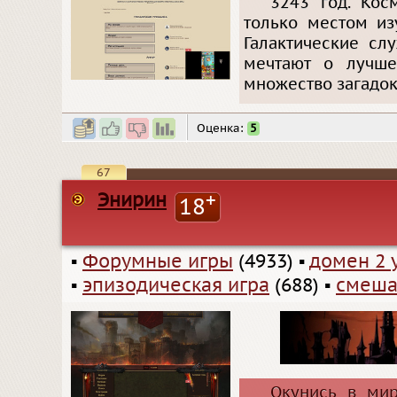
3243 год. Кос
только местом из
Галактические сл
мечтают о лучше
множество загадок
Оценка:
5
67
Энирин
+
18
▪
Форумные игры
(4933)
▪
домен 2 
▪
эпизодическая игра
(688)
▪
смеша
Окунись в мир