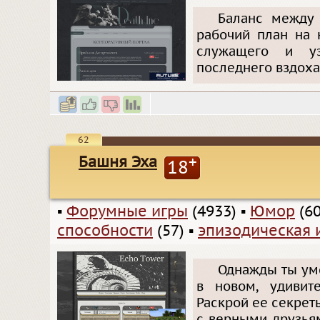
Баланс между
рабочий план на 
служащего и уз
последнего вздоха
62
Башня Эха
+
18
▪
Форумные игры
(4933)
▪
Юмор
(60
способности
(57)
▪
эпизодическая 
Однажды ты уме
в новом, удивит
Раскрой ее секрет
с верными друзья