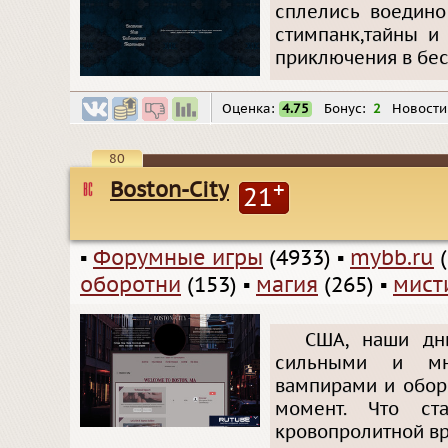
сплелись воедино
стимпанк,тайны и
приключения в бес
Оценка:
4.75
Бонус:
2
Новости
80
Boston-City
+
21
▪
Форумные игры
(4933)
▪
mybb.ru
(
оборотни
(153)
▪
магия
(265)
▪
мист
США, наши дн
сильными и мн
вампирами и обор
момент. Что ст
кровопролитной в