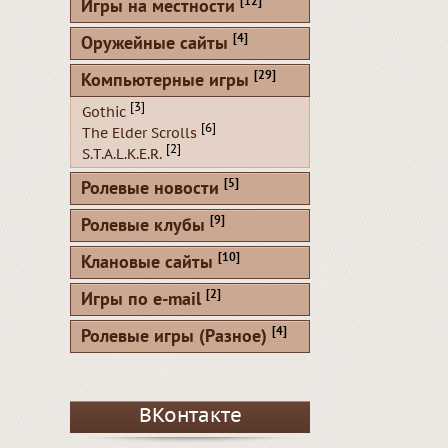
[12]
Игры на местности
[4]
Оружейные сайты
[29]
Компьютерные игры
[3]
Gothic
[6]
The Elder Scrolls
[2]
S.T.A.L.K.E.R.
[5]
Ролевые новости
[9]
Ролевые клубы
[10]
Клановые сайты
[2]
Игры по e-mail
[4]
Ролевые игры (Разное)
ВКонтакте