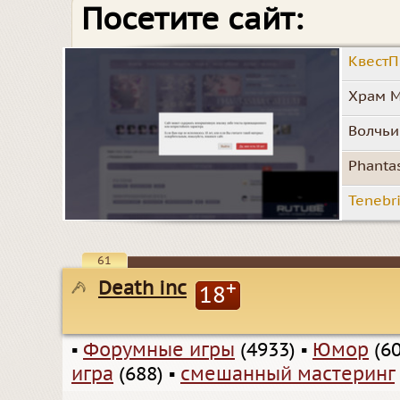
Посетите сайт:
КвестП
Храм М
Волчьи
Phanta
Tenebri
61
Death inc
+
18
▪
Форумные игры
(4933)
▪
Юмор
(60
игра
(688)
▪
смешанный мастеринг