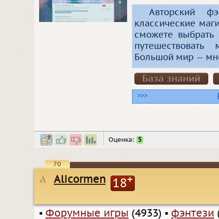
Авторский фэ
классические маги
сможете выбрать 
путешествовать
Большой мир — мн
База знаний
>>>
Оценка:
5
70
Alicormen
+
18
▪
Форумные игры
(4933)
▪
фэнтези