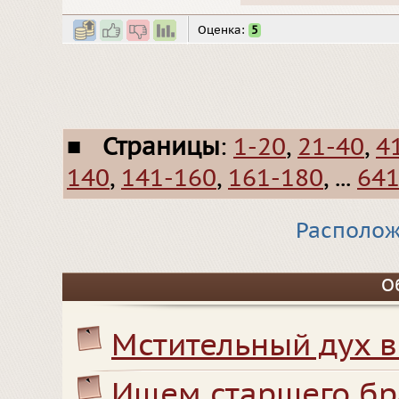
Оценка:
5
■
Страницы
:
1-20
,
21-40
,
4
140
,
141-160
,
161-180
, ...
641
Располож
О
Мстительный дух в
Ищем старшего бр