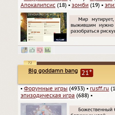
Апокалипсис
(18)
▪
зомби
(19)
▪
эпи
Мир мутирует,
выжившим нужно 
разобраться риску
72
Big goddamn bang
+
21
▪
Форумные игры
(4933)
▪
rusff.ru
(1
эпизодическая игра
(688)
▪
Божественный б