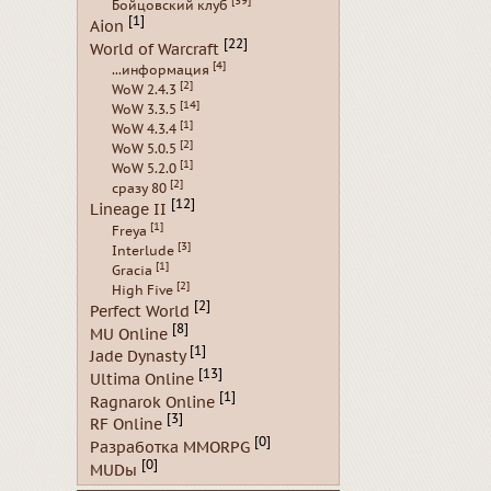
[39]
Бойцовский клуб
[1]
Aion
[22]
World of Warcraft
[4]
...информация
[2]
WoW 2.4.3
[14]
WoW 3.3.5
[1]
WoW 4.3.4
[2]
WoW 5.0.5
[1]
WoW 5.2.0
[2]
сразу 80
[12]
Lineage II
[1]
Freya
[3]
Interlude
[1]
Gracia
[2]
High Five
[2]
Perfect World
[8]
MU Online
[1]
Jade Dynasty
[13]
Ultima Online
[1]
Ragnarok Online
[3]
RF Online
[0]
Разработка MMORPG
[0]
MUDы