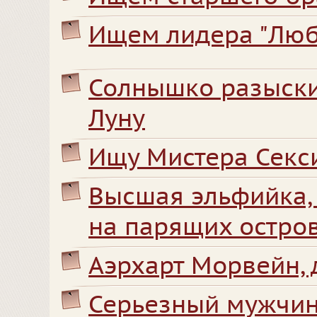
Ищем лидера "Лю
Солнышко разыски
Луну
Ищу Мистера Секс
Высшая эльфийка,
на парящих остро
Аэрхарт Морвейн, 
Серьезный мужчин