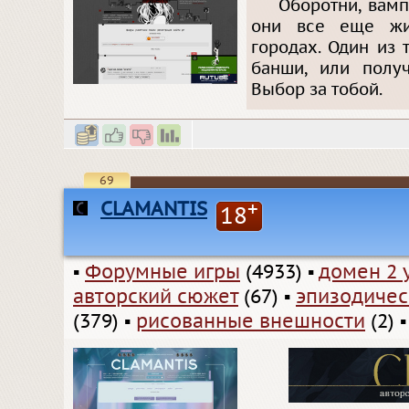
Оборотни, вамп
они все еще жи
городах. Один из 
банши, или полу
Выбор за тобой.
69
CLAMANTIS
+
18
▪
Форумные игры
(4933)
▪
домен 2 
авторский сюжет
(67)
▪
эпизодичес
(379)
▪
рисованные внешности
(2)
▪