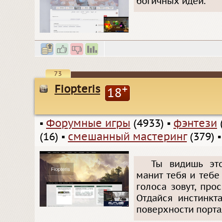
богичных идей.
73
Fiopteris
+
18
▪
Форумные игры
(4933)
▪
фэнтези
(16)
▪
смешанный мастеринг
(379)
Ты видишь это
манит тебя и теб
голоса зовут, про
Отдайся инстинкт
поверхности портал