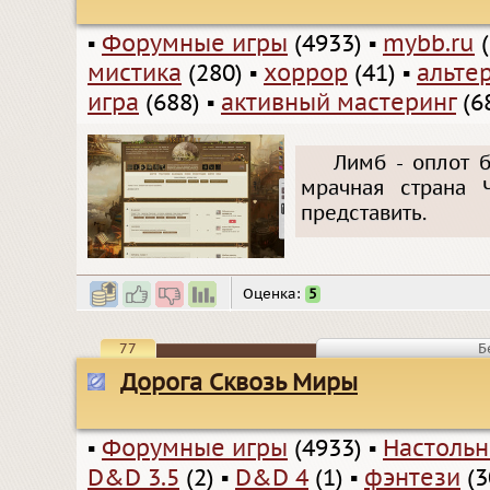
▪
Форумные игры
(4933)
▪
mybb.ru
(
мистика
(280)
▪
хоррор
(41)
▪
альте
игра
(688)
▪
активный мастеринг
(6
Лимб - оплот б
мрачная страна 
представить.
Оценка:
5
77
Б
Дорога Сквозь Миры
▪
Форумные игры
(4933)
▪
Настольн
D&D 3.5
(2)
▪
D&D 4
(1)
▪
фэнтези
(3