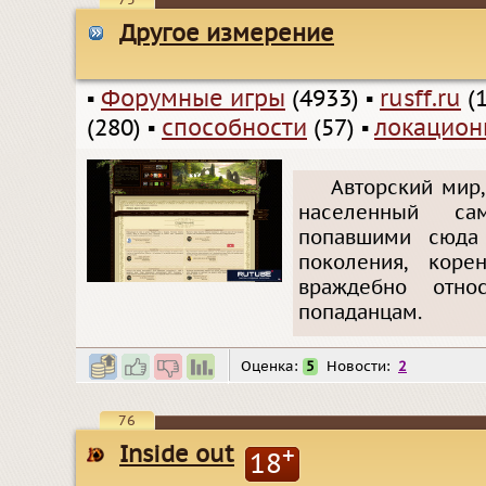
75
Другое измерение
▪
Форумные игры
(4933)
▪
rusff.ru
(1
(280)
▪
способности
(57)
▪
локацион
Авторский мир,
населенный са
попавшими сюда 
поколения, коре
враждебно отн
попаданцам.
Оценка:
5
Новости:
2
76
Inside out
+
18