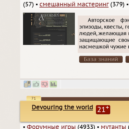
(57)
▪
смешанный мастеринг
(379)
Авторское фэ
эпизоды, квесты, 
людей, желающая н
защищающие свои 
насмешкой чужие к
База знаний
71
Devouring the world
+
21
▪
Форумные игры
(4933)
▪
мутанты