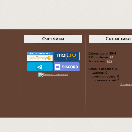
Счетчики
Статистика
Сайтов всего:
5343
В Отстойнике:
47
Тэгов всего:
465
Сегодня добавлено
...сайтов:
0
...комментариев:
0
...пользователей:
0
Полная 