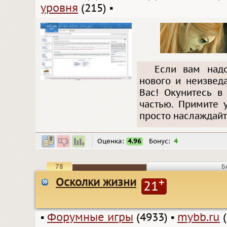
уровня
(215)
▪
Если вам над
нового и неизвед
Вас! Окунитесь в
частью. Примите 
просто наслаждайт
Оценка:
4.96
Бонус:
4
78
Б
Осколки жизни
+
21
▪
Форумные игры
(4933)
▪
mybb.ru
(