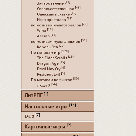
[11]
Зачарованные
[46]
Сверхъестественное
[15]
Однажды в сказке
[16]
Игра престолов
[75]
по мотивам мультсериалов
[11]
Winx
[13]
Аватар
[35]
по мотивам мультфильмов
[20]
Король Лев
[128]
По мотивам игр
[19]
The Elder Scrolls
[15]
Dragon Age
[4]
Devil May Cry
[5]
Resident Evil
[80]
По мотивам комиксов
[56]
Люди Х
[1]
ЛитРПГ
[14]
Настольные игры
[7]
D&d
[2]
Карточные игры