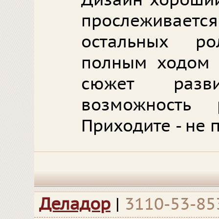
Дизайн хороший
прослеживае
остальных р
полным ходом и
сюжет разв
возможность 
Приходите - не 
Деладор
|
3110-53-85