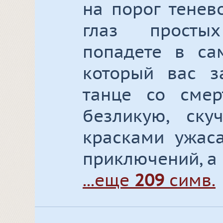
на порог тенев
глаз просты
попадете в са
который вас з
танце со смер
безликую, ск
красками ужаса
приключений, а
...еще
209
симв.