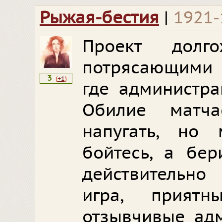
Рыжая-бестия
|
1921-
Проект долг
потрясающими 
3
(
+1
)
где администра
Обилие матча
напугать, но
бойтесь, а бер
действительно
игра, прият
отзывчивые ад