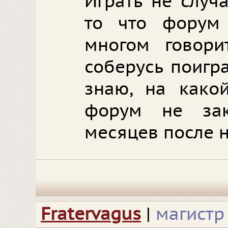
Играть не случ
то что форум
многом говорит
соберусь поигр
знаю, на како
форум не зак
месяцев после н
Fratervagus
|
магистр