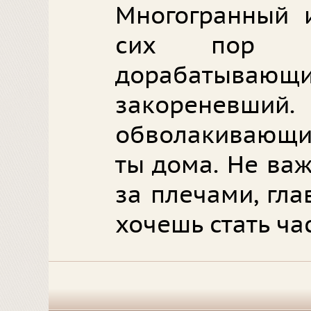
Многогранный 
сих пор р
дорабаты
закореневши
обволакивающий
ты дома. Не важ
за плечами, гла
хочешь стать ча