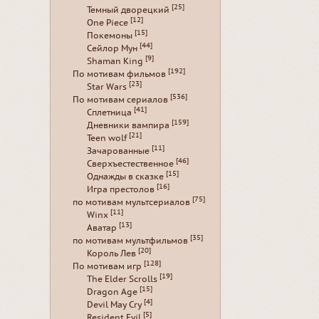
[25]
Темный дворецкий
[12]
One Piece
[15]
Покемоны
[44]
Сейлор Мун
[9]
Shaman King
[192]
По мотивам фильмов
[23]
Star Wars
[536]
По мотивам сериалов
[41]
Сплетница
[159]
Дневники вампира
[21]
Teen wolf
[11]
Зачарованные
[46]
Сверхъестественное
[15]
Однажды в сказке
[16]
Игра престолов
[75]
по мотивам мультсериалов
[11]
Winx
[13]
Аватар
[35]
по мотивам мультфильмов
[20]
Король Лев
[128]
По мотивам игр
[19]
The Elder Scrolls
[15]
Dragon Age
[4]
Devil May Cry
[5]
Resident Evil