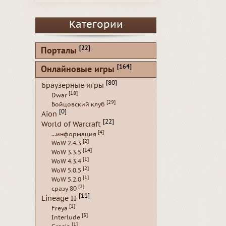
Категории
[22]
Порталы
[164]
Онлайновые игры
[80]
браузерные игры
[18]
Dwar
[29]
Бойцовский клуб
[0]
Aion
[22]
World of Warcraft
[4]
...информация
[2]
WoW 2.4.3
[14]
WoW 3.3.5
[1]
WoW 4.3.4
[2]
WoW 5.0.5
[1]
WoW 5.2.0
[2]
сразу 80
[11]
Lineage II
[1]
Freya
[3]
Interlude
[1]