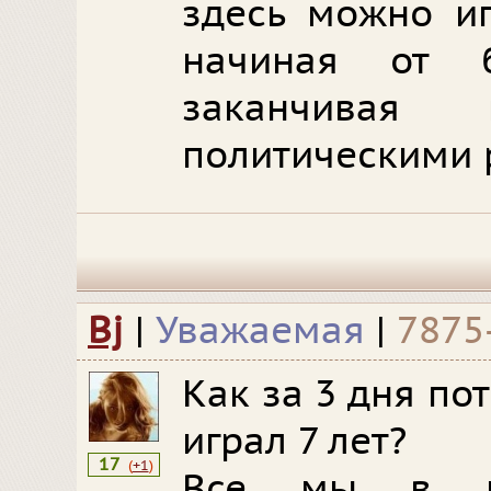
здесь можно иг
начиная от 
заканчивая 
политическими 
Bj
|
Уважаемая
|
7875
Как за 3 дня по
играл 7 лет?
17
(
+1
)
Все мы в ку