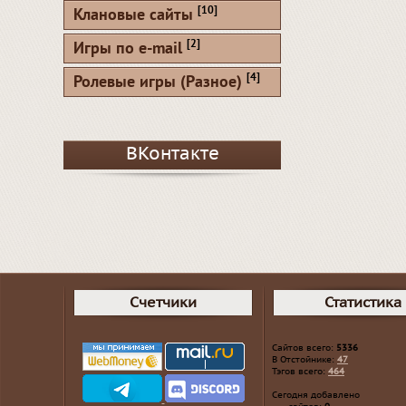
[10]
Клановые сайты
[2]
Игры по e-mail
[4]
Ролевые игры (Разное)
ВКонтакте
Счетчики
Статистика
Сайтов всего:
5336
В Отстойнике:
47
Тэгов всего:
464
Сегодня добавлено