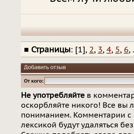
■
Страницы
: [1],
2
,
3
,
4
,
5
,
6
, 
Добавить отзыв
От кого:
Не употребляйте
в комментар
оскорбляйте никого! Все вы л
пониманием. Комментарии с 
лексикой будут удаляться бе