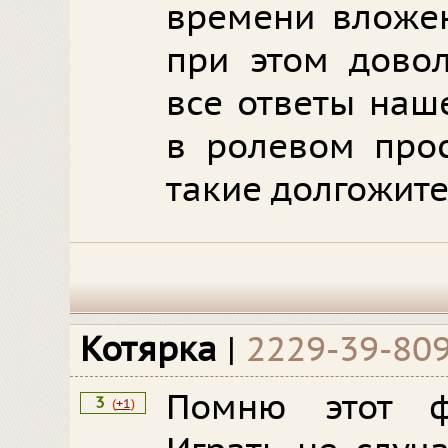
времени вложен
при этом довол
все ответы наше
в ролевом прос
такие долгожите
Котярка
|
2229-39-80
Помню этот ф
3
(
+1
)