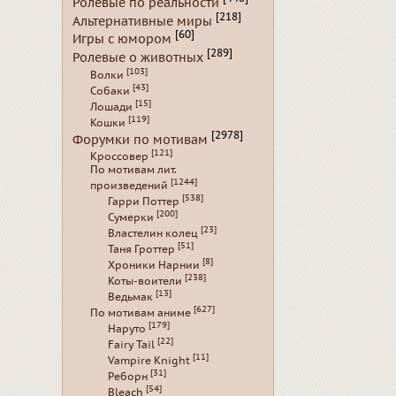
Ролевые по реальности
[218]
Альтернативные миры
[60]
Игры с юмором
[289]
Ролевые о животных
[103]
Волки
[43]
Собаки
[15]
Лошади
[119]
Кошки
[2978]
Форумки по мотивам
[121]
Кроссовер
По мотивам лит.
[1244]
произведений
[538]
Гарри Поттер
[200]
Сумерки
[23]
Властелин колец
[51]
Таня Гроттер
[8]
Хроники Нарнии
[238]
Коты-воители
[13]
Ведьмак
[627]
По мотивам аниме
[179]
Наруто
[22]
Fairy Tail
[11]
Vampire Knight
[31]
Реборн
[54]
Bleach