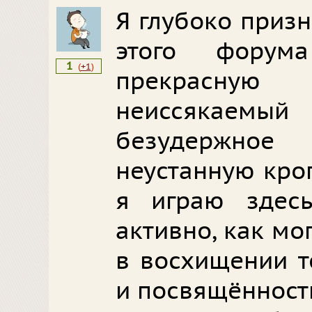
Я глубоко приз
этого фору
1
(
+1
)
прекрасн
неиссякаемы
безудержно
неустанную кро
я играю здес
активно, как мо
в восхищении т
и посвящённост