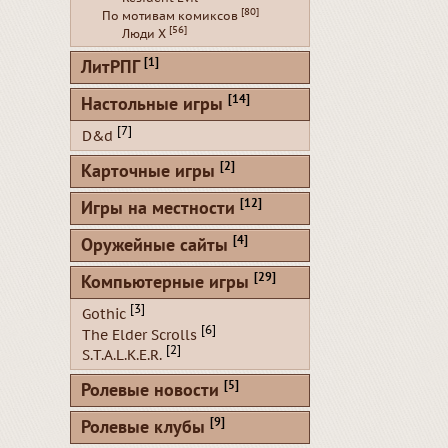
[80]
По мотивам комиксов
[56]
Люди Х
[1]
ЛитРПГ
[14]
Настольные игры
[7]
D&d
[2]
Карточные игры
[12]
Игры на местности
[4]
Оружейные сайты
[29]
Компьютерные игры
[3]
Gothic
[6]
The Elder Scrolls
[2]
S.T.A.L.K.E.R.
[5]
Ролевые новости
[9]
Ролевые клубы