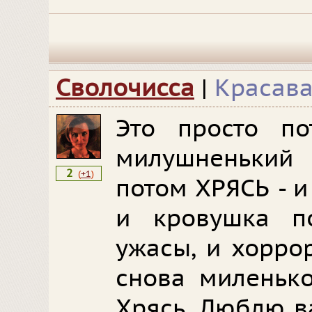
Сволочисса
|
Красав
Это просто по
милушненький
2
(
+1
)
потом ХРЯСЬ - и
и кровушка п
ужасы, и хорро
снова миленько
Хрясь. Люблю в