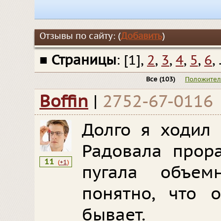
Отзывы по сайту: (
Добавить
)
■
Страницы
: [1],
2
,
3
,
4
,
5
,
6
, 
Все
(103)
Положите
Boffin
|
2752-67-0116
Долго я ходил 
Радовала прора
11
(
+1
)
пугала объемн
понятно, что 
бывает.