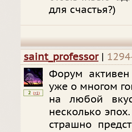
для счастья?)
saint_professor
|
1294
Форум активен 
уже о многом г
2
(
+1
)
на любой вку
несколько эпох
страшно предст