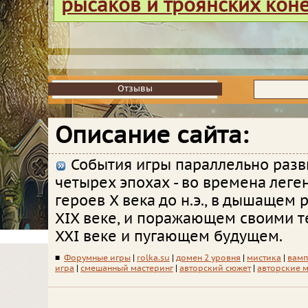
рысаков и троянских кон
Отзывы
Отзывы
Описание сайта:
События игры параллельно разв
четырех эпохах - во времена лег
героев X века до н.э., в дышащем
XIX веке, и поражающем своими 
XXI веке и пугающем будущем.
■
Форумные игры
|
rolka.su
|
домен 2 уровня
|
мистика
|
вам
игра
|
смешанный мастеринг
|
авторский сюжет
|
авторские 