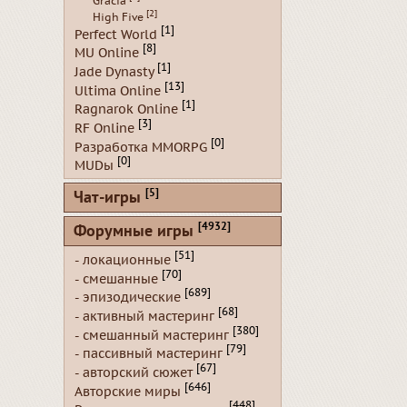
Gracia
[2]
High Five
[1]
Perfect World
[8]
MU Online
[1]
Jade Dynasty
[13]
Ultima Online
[1]
Ragnarok Online
[3]
RF Online
[0]
Разработка MMORPG
[0]
MUDы
[5]
Чат-игры
[4932]
Форумные игры
[51]
- локационные
[70]
- смешанные
[689]
- эпизодические
[68]
- активный мастеринг
[380]
- смешанный мастеринг
[79]
- пассивный мастеринг
[67]
- авторский сюжет
[646]
Авторские миры
[448]