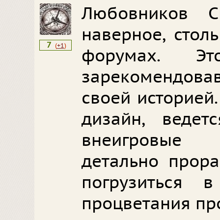
Любовников С
наверное, стол
7
(
+1
)
форумах. Э
зарекомендова
своей историей
дизайн, ведет
внеигровые 
детально прора
погрузиться 
процветания пр