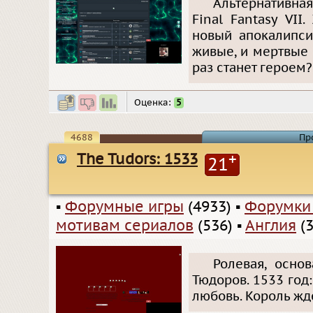
Альтернативна
Final Fantasy VII
новый апокалипси
живые, и мертвые -
раз станет героем?.
Оценка:
5
4688
Пр
The Tudors: 1533
+
21
▪
Форумные игры
(4933)
▪
Форумки
мотивам сериалов
(536)
▪
Англия
(3
Ролевая, осно
Тюдоров. 1533 год:
любовь. Король жде