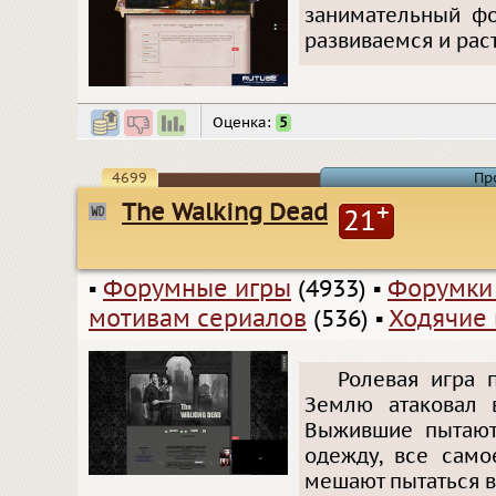
занимательный фо
развиваемся и рас
Оценка:
5
4699
Пр
The Walking Dead
+
21
▪
Форумные игры
(4933)
▪
Форумки
мотивам сериалов
(536)
▪
Ходячие
Ролевая игра 
Землю атаковал 
Выжившие пытаютс
одежду, все само
мешают пытаться в