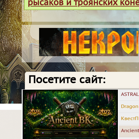
рысаков и троянских кон
Посетите сайт:
ASTRAL
Dragon
КвестП
Ancien