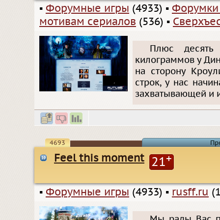
▪
Форумные игры
(4933)
▪
Форумки
мотивам сериалов
(536)
▪
Сверхъе
Плюс десять
килограммов у Ди
на сторону Кроул
строк, у нас начи
захватывающей и 
4693
Пр
Feel this moment
+
21
▪
Форумные игры
(4933)
▪
rusff.ru
(1
Мы рады Вас пр