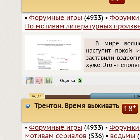
▪
Форумные игры
(4933)
▪
Форумки
По мотивам литературных произв
В мире волше
наступит покой 
заставили вздрогн
хуже. Это - непонят
Оценка:
5
4697
Пр
Трентон. Время выживать
+
18
▪
Форумные игры
(4933)
▪
Форумки
мотивам сериалов
(536)
▪
ведьмы
(