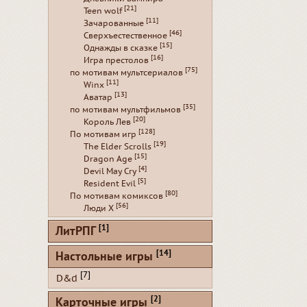
[21]
Teen wolf
[11]
Зачарованные
[46]
Сверхъестественное
[15]
Однажды в сказке
[16]
Игра престолов
[75]
по мотивам мультсериалов
[11]
Winx
[13]
Аватар
[35]
по мотивам мультфильмов
[20]
Король Лев
[128]
По мотивам игр
[19]
The Elder Scrolls
[15]
Dragon Age
[4]
Devil May Cry
[5]
Resident Evil
[80]
По мотивам комиксов
[56]
Люди Х
[1]
ЛитРПГ
[14]
Настольные игры
[7]
D&d
[2]
Карточные игры