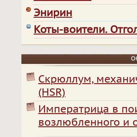
Энирин
Коты-воители. Отг
О
Скрюллум, механи
(HSR)
Императрица в по
возлюбленного и 