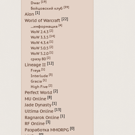
[19]
Dwar
[39]
Бойцовский клуб
[1]
Aion
[22]
World of Warcraft
[4]
...информация
[2]
WoW 2.4.3
[14]
WoW 3.3.5
[1]
WoW 4.3.4
[2]
WoW 5.0.5
[1]
WoW 5.2.0
[2]
сразу 80
[12]
Lineage II
[1]
Freya
[3]
Interlude
[1]
Gracia
[2]
High Five
[2]
Perfect World
[8]
MU Online
[1]
Jade Dynasty
[13]
Ultima Online
[1]
Ragnarok Online
[3]
RF Online
[0]
Разработка MMORPG
[0]