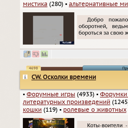
мистика
(280)
▪
альтернативные м
Добро пожало
оборотней, ведь
бороться за свою ж
4698
Пр
CW. Осколки времени
▪
Форумные игры
(4933)
▪
Форумки
литературных произведений
(1245
кошки
(119)
▪
ролевые о животных
Коты-воители 