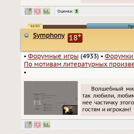
Оценка:
5
4690
Пр
Symphony
+
18
▪
Форумные игры
(4933)
▪
Форумки
По мотивам литературных произв
▪
Волшебный мир
так любили, люби
нее частичку это
гостям и игрокам!