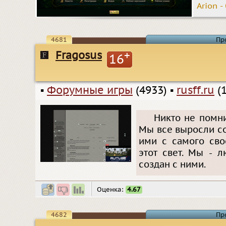
Arion 
4681
Пр
Fragosus
+
16
▪
Форумные игры
(4933)
▪
rusff.ru
(1
Никто не помни
Мы все выросли с
ими с самого сво
этот свет. Мы - 
создан с ними.
Оценка:
4.67
4682
Пр