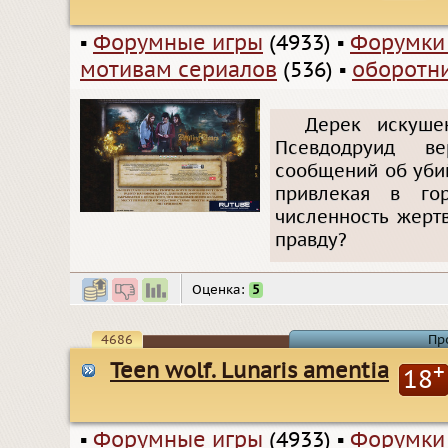
▪
Форумные игры
(4933)
▪
Форумки
мотивам сериалов
(536)
▪
оборотн
Дерек искуше
Псевдодруид в
сообщений об уби
привлекая в го
численность жерт
правду?
Оценка:
5
4686
Пр
Teen wolf. Lunaris amentia
+
18
▪
Форумные игры
(4933)
▪
Форумки