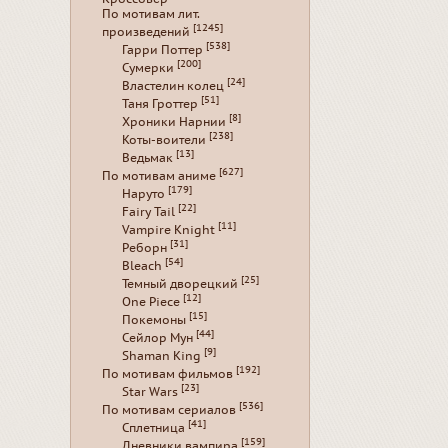
По мотивам лит.
[1245]
произведений
[538]
Гарри Поттер
[200]
Сумерки
[24]
Властелин колец
[51]
Таня Гроттер
[8]
Хроники Нарнии
[238]
Коты-воители
[13]
Ведьмак
[627]
По мотивам аниме
[179]
Наруто
[22]
Fairy Tail
[11]
Vampire Knight
[31]
Реборн
[54]
Bleach
[25]
Темный дворецкий
[12]
One Piece
[15]
Покемоны
[44]
Сейлор Мун
[9]
Shaman King
[192]
По мотивам фильмов
[23]
Star Wars
[536]
По мотивам сериалов
[41]
Сплетница
[159]
Дневники вампира