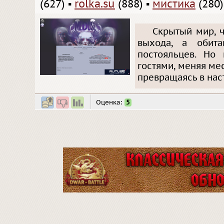
(627)
▪
rolka.su
(888)
▪
мистика
(280)
Скрытый мир, ч
выхода, а обит
постояльцев. Но
гостями, меняя ме
превращаясь в нас
Оценка:
5