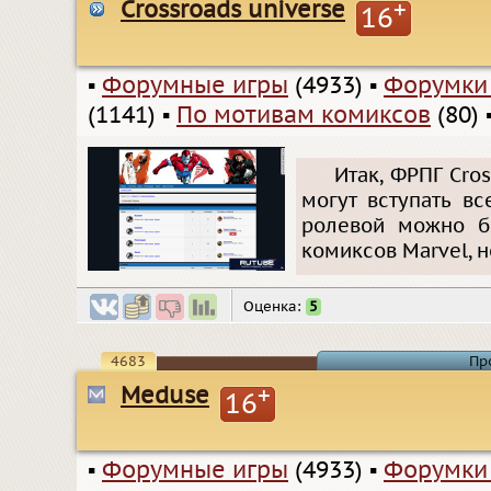
Crossroads universe
+
16
▪
Форумные игры
(4933)
▪
Форумки
(1141)
▪
По мотивам комиксов
(80)
Итак, ФРПГ Cro
могут вступать в
ролевой можно б
комиксов Marvel, н
Оценка:
5
4683
Пр
Meduse
+
16
▪
Форумные игры
(4933)
▪
Форумки