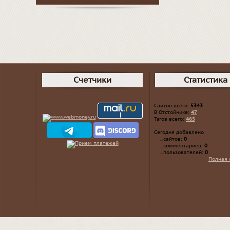
Счетчики
Статистика
Сайтов всего:
5343
В Отстойнике:
47
Тэгов всего:
465
Сегодня добавлено
...сайтов:
0
...комментариев:
0
...пользователей:
0
Полная 