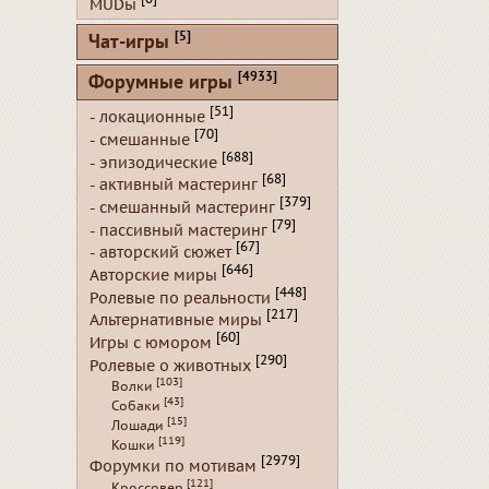
MUDы
[5]
Чат-игры
[4933]
Форумные игры
[51]
- локационные
[70]
- смешанные
[688]
- эпизодические
[68]
- активный мастеринг
[379]
- смешанный мастеринг
[79]
- пассивный мастеринг
[67]
- авторский сюжет
[646]
Авторские миры
[448]
Ролевые по реальности
[217]
Альтернативные миры
[60]
Игры с юмором
[290]
Ролевые о животных
[103]
Волки
[43]
Собаки
[15]
Лошади
[119]
Кошки
[2979]
Форумки по мотивам
[121]
Кроссовер