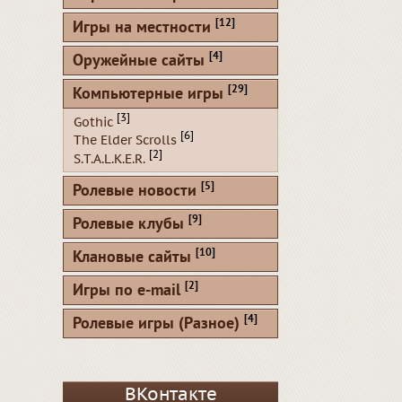
[12]
Игры на местности
[4]
Оружейные сайты
[29]
Компьютерные игры
[3]
Gothic
[6]
The Elder Scrolls
[2]
S.T.A.L.K.E.R.
[5]
Ролевые новости
[9]
Ролевые клубы
[10]
Клановые сайты
[2]
Игры по e-mail
[4]
Ролевые игры (Разное)
ВКонтакте