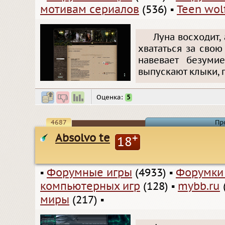
мотивам сериалов
(536)
▪
Teen wol
Луна восходит, 
хвататься за свою
навевает безуми
выпускают клыки, 
Оценка:
5
4687
Пр
Absolvo te
+
18
▪
Форумные игры
(4933)
▪
Форумки
компьютерных игр
(128)
▪
mybb.ru
миры
(217)
▪