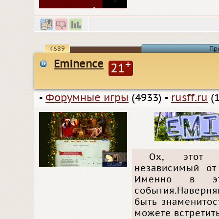
4689
Пр
Eminence
+
21
▪
Форумные игры
(4933)
▪
rusff.ru
(1
Ох, этот т
независимый от
Именно в эт
события.Наверн
быть знаменитос
можете встретит