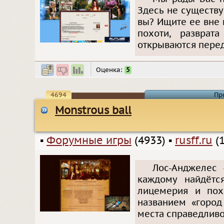
Здесь не существу
вы? Ищите ее вне 
похоти, развра
открываются перед
Оценка:
5
4694
Пр
Monstrous ball
▪
Форумные игры
(4933)
▪
rusff.ru
(1
Лос-Анджелес 
каждому найдётс
лицемерия и пох
названием «город
места справедливо