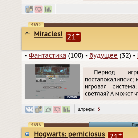
4695
Miracles!
+
21
▪
Фантастика
(100)
▪
будущее
(32)
▪
Период игр
постапокалипсис; 
игровая система
светлая? А может ч
Штрафы:
5
4696
Пр
Hogwarts: perniciosus
+
21