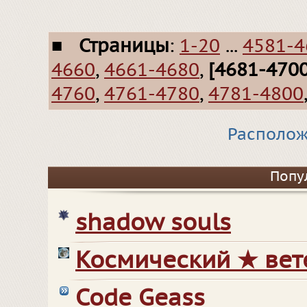
■
Страницы
:
1-20
...
4581-4
4660
,
4661-4680
,
[4681-4700
4760
,
4761-4780
,
4781-4800
Располож
Попу
shadow souls
Космический ★ вет
Code Geass