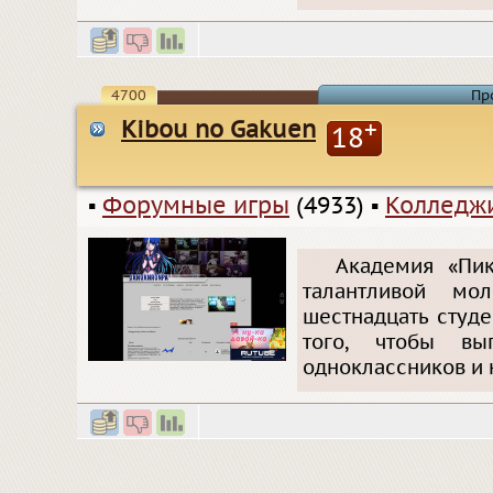
4700
Пр
Kibou no Gakuen
+
18
▪
Форумные игры
(4933)
▪
Колледжи
Академия «Пи
талантливой м
шестнадцать студе
того, чтобы вы
одноклассников и 