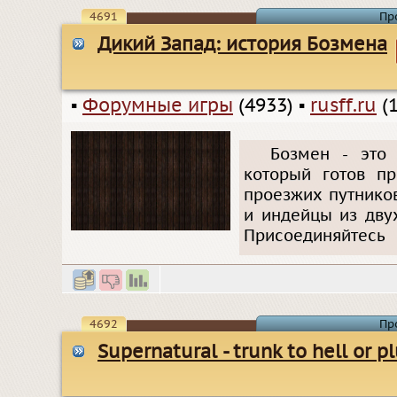
4691
Пр
Дикий Запад: история Бозмена
▪
Форумные игры
(4933)
▪
rusff.ru
(1
Бозмен - это
который готов п
проезжих путнико
и индейцы из дву
Присоединяйтесь
4692
Пр
Supernatural - trunk to hell or p