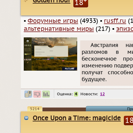
Golden hour
+
18
▪
Форумные игры
(4933)
▪
rusff.ru
(1
альтернативные миры
(217)
▪
эпиз
Австралия на
разломов в ми
бесконечное пр
изменению подверг
получат способн
будущее.
Оценка:
4
Новости:
12
5214
Пр
Once Upon a Time: magicide
1