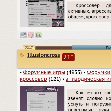
Кроссовер дл
активных, агресси
общем, кроссовер.
5217
Пр
Illusioncross
+
21
▪
Форумные игры
(4933)
▪
Форумки
кроссовер
(121)
▪
эпизодическая и
Как много звё
звенят, словно к
уснуть и погрузи
невесомые руки