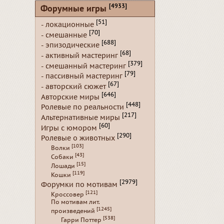
[4933]
Форумные игры
[51]
- локационные
[70]
- смешанные
[688]
- эпизодические
[68]
- активный мастеринг
[379]
- смешанный мастеринг
[79]
- пассивный мастеринг
[67]
- авторский сюжет
[646]
Авторские миры
[448]
Ролевые по реальности
[217]
Альтернативные миры
[60]
Игры с юмором
[290]
Ролевые о животных
[103]
Волки
[43]
Собаки
[15]
Лошади
[119]
Кошки
[2979]
Форумки по мотивам
[121]
Кроссовер
По мотивам лит.
[1245]
произведений
[538]
Гарри Поттер