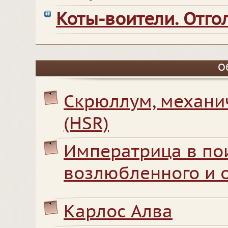
Коты-воители. Отг
О
Скрюллум, механи
(HSR)
Императрица в по
возлюбленного и 
Карлос Алва