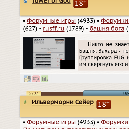
Tower of God
+
18
▪
Форумные игры
(4933)
▪
Форумки
(627)
▪
rusff.ru
(1789)
▪
башня бога
(
Никто не знае
Башня. Захард - н
Группировка FUG 
им свергнуть его 
5207
Пр
Ильверморни Сейер
+
18
▪
Форумные игры
(4933)
▪
Форумки