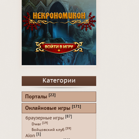
Категории
[22]
Порталы
[171]
Онлайновые игры
[87]
браузерные игры
[19]
Dwar
[39]
Бойцовский клуб
[1]
Aion