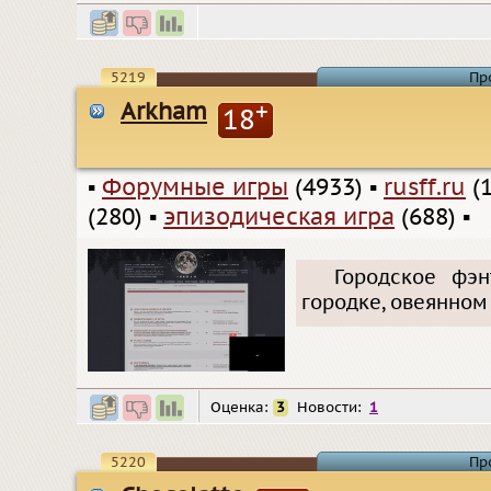
5219
Пр
Arkham
+
18
▪
Форумные игры
(4933)
▪
rusff.ru
(1
(280)
▪
эпизодическая игра
(688)
▪
Городское фэ
городке, овеянном
Оценка:
3
Новости:
1
5220
Пр