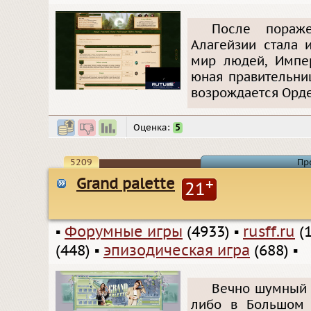
После пораже
Алагейзии стала 
мир людей, Импер
юная правительниц
возрождается Орд
Оценка:
5
5209
Пр
Grand palette
+
21
▪
Форумные игры
(4933)
▪
rusff.ru
(1
(448)
▪
эпизодическая игра
(688)
▪
Вечно шумный 
либо в Большом 