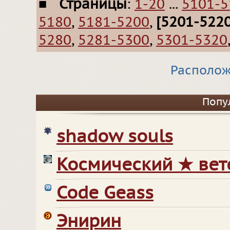
■
Страницы
:
1-20
...
5101-5
5180
,
5181-5200
,
[5201-5220
5280
,
5281-5300
,
5301-5320
Располож
Попу
shadow souls
Космический ★ вет
Code Geass
Энирин