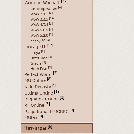
[22]
World of Warcraft
[4]
...информация
[2]
WoW 2.4.3
[14]
WoW 3.3.5
[1]
WoW 4.3.4
[2]
WoW 5.0.5
[1]
WoW 5.2.0
[2]
сразу 80
[12]
Lineage II
[1]
Freya
[3]
Interlude
[1]
Gracia
[2]
High Five
[2]
Perfect World
[8]
MU Online
[1]
Jade Dynasty
[13]
Ultima Online
[1]
Ragnarok Online
[3]
RF Online
[0]
Разработка MMORPG
[0]
MUDы
[5]
Чат-игры