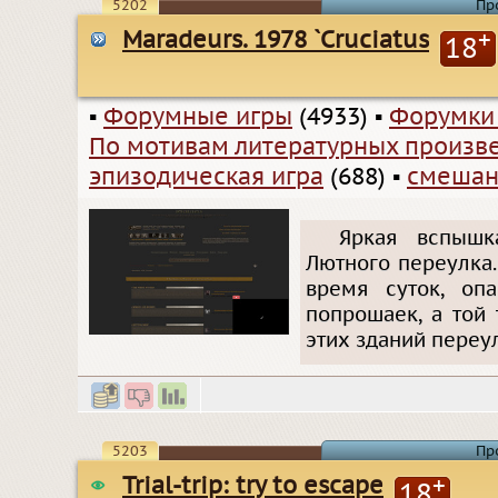
5202
Пр
Maradeurs. 1978 `Cruciatus
+
18
▪
Форумные игры
(4933)
▪
Форумки
По мотивам литературных произв
эпизодическая игра
(688)
▪
смешан
Яркая вспышк
Лютного переулка.
время суток, оп
попрошаек, а той
этих зданий переул
5203
Пр
Trial-trip: try to escape
+
18