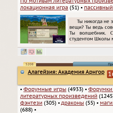
По мотивам литературных произв
локационная игра
(51)
▪
пассивный
Ты никогда не 
вещи? Ты ведь совс
Ты волшебник. С
студентом Школы 
5208
Пр
Алагейзия: Академия Арнгор
1
▪
Форумные игры
(4933)
▪
Форумки
литературных произведений
(1245
фэнтези
(305)
▪
драконы
(55)
▪
маги
(688)
▪