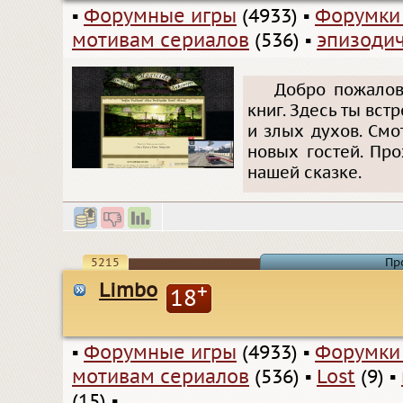
▪
Форумные игры
(4933)
▪
Форумки
мотивам сериалов
(536)
▪
эпизодич
Добро пожалова
книг. Здесь ты вст
и злых духов. Смо
новых гостей. Про
нашей сказке.
5215
Пр
Limbo
+
18
▪
Форумные игры
(4933)
▪
Форумки
мотивам сериалов
(536)
▪
Lost
(9)
▪
(15)
▪