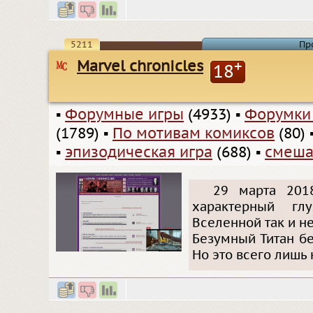
5211
Пр
Marvel chronicles
+
18
▪
Форумные игры
(4933)
▪
Форумки
(1789)
▪
По мотивам комиксов
(80)
▪
эпизодическая игра
(688)
▪
смеша
29 марта 2018
характерный гл
Вселенной так и н
Безумный Титан б
Но это всего лишь 