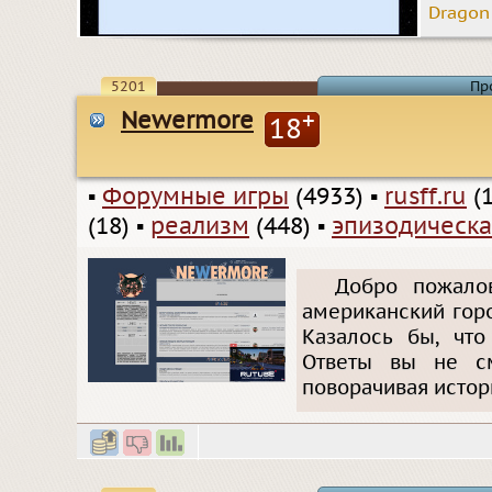
Dragon
5201
Пр
Newermore
+
18
▪
Форумные игры
(4933)
▪
rusff.ru
(1
(18)
▪
реализм
(448)
▪
эпизодическа
Добро пожало
американский горо
Казалось бы, что
Ответы вы не см
поворачивая истори