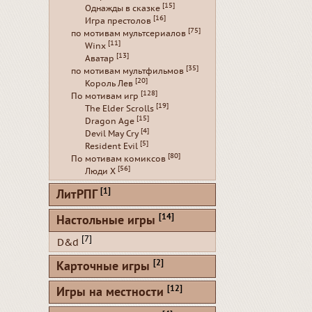
[15]
Однажды в сказке
[16]
Игра престолов
[75]
по мотивам мультсериалов
[11]
Winx
[13]
Аватар
[35]
по мотивам мультфильмов
[20]
Король Лев
[128]
По мотивам игр
[19]
The Elder Scrolls
[15]
Dragon Age
[4]
Devil May Cry
[5]
Resident Evil
[80]
По мотивам комиксов
[56]
Люди Х
[1]
ЛитРПГ
[14]
Настольные игры
[7]
D&d
[2]
Карточные игры
[12]
Игры на местности