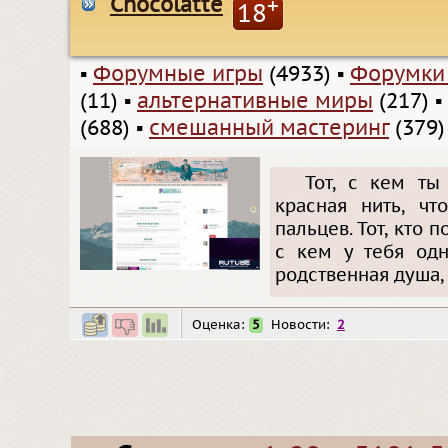
Chocolatte
+
18
▪
Форумные игры
(4933)
▪
Форумки
(11)
▪
альтернативные миры
(217)
▪
(688)
▪
смешанный мастеринг
(379)
Тот, с кем ты 
красная нить, чт
пальцев. Тот, кто 
с кем у тебя одн
родственная душа, 
Оценка:
5
Новости:
2