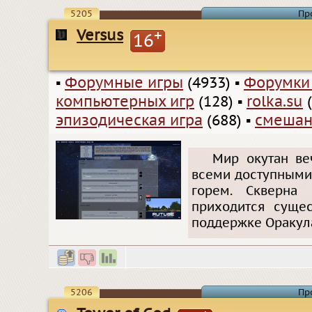
5205
Пр
Versus
+
16
▪
Форумные игры
(4933)
▪
Форумки
компьютерных игр
(128)
▪
rolka.su
(
эпизодическая игра
(688)
▪
смешан
Мир окутан ве
всеми доступными
горем. Скверна
приходится сущес
поддержке Оракула
5206
Пр