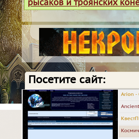
рысаков и троянских кон
Посетите сайт:
Arion 
Ancien
КвестП
Космич