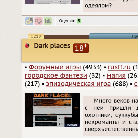
одеялом?
Оценка:
5
5218
Пр
Dark places
+
18
▪
Форумные игры
(4933)
▪
rusff.ru
(1
городское фэнтези
(32)
▪
магия
(26
(217)
▪
эпизодическая игра
(688)
▪
с
Много веков на
с ней пришли д
охотники, суккуб
некроманты и ста
сверхъестественны