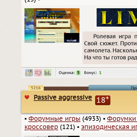
Ролевая игра п
Свой сюжет. Прот
самолета. Насколь
На что ты готов ра
Оценка:
5
Бонус:
1
5216
Пр
Passive aggressive
+
18
▪
Форумные игры
(4933)
▪
Форумки
кроссовер
(121)
▪
эпизодическая и