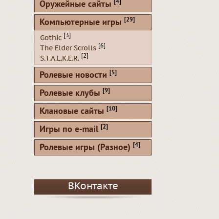
[4]
Оружейные сайты
[29]
Компьютерные игры
[3]
Gothic
[6]
The Elder Scrolls
[2]
S.T.A.L.K.E.R.
[5]
Ролевые новости
[9]
Ролевые клубы
[10]
Клановые сайты
[2]
Игры по e-mail
[4]
Ролевые игры (Разное)
ВКонтакте