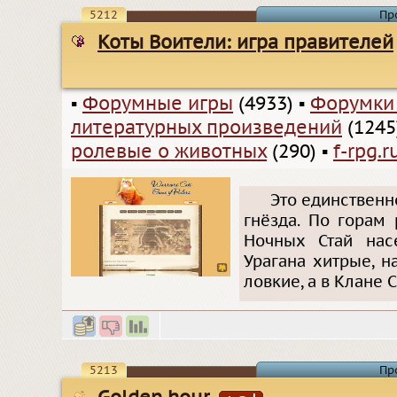
5212
Пр
Коты Воители: игра правителей
▪
Форумные игры
(4933)
▪
Форумки
литературных произведений
(1245
ролевые о животных
(290)
▪
f-rpg.r
Это единственн
гнёзда. По горам
Ночных Стай нас
Урагана хитрые, 
ловкие, а в Клане
5213
Пр