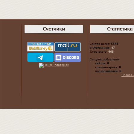
Счетчики
Статистика
Сайтов всего:
5343
В Отстойнике:
47
Тэгов всего:
465
Сегодня добавлено
...сайтов:
0
...комментариев:
0
...пользователей:
0
Полная 