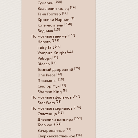
[200]
Сумерки
[24]
Властелин колец
[51]
Таня Гроттер
[8]
Хроники Нарнии
[238]
Коты-воители
[13]
Ведьмак
[627]
По мотивам аниме
[179]
Наруто
[22]
Fairy Tail
[11]
Vampire Knight
[31]
Реборн
[54]
Bleach
[25]
Темный дворецкий
[12]
One Piece
[15]
Покемоны
[44]
Сейлор Мун
[9]
Shaman King
[192]
По мотивам фильмов
[23]
Star Wars
[536]
По мотивам сериалов
[41]
Сплетница
[159]
Дневники вампира
[21]
Teen wolf
[11]
Зачарованные
[46]
Сверхъестественное