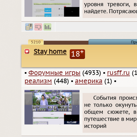
уровня тревоги, 
найдете. Потрясаю
5210
Пр
Stay home
+
18
▪
Форумные игры
(4933)
▪
rusff.ru
(1
реализм
(448)
▪
америка
(1)
▪
События происх
не только окунуть
общем сюжете, в
путешествие в мир
историй