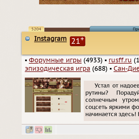
5204
Пр
Instagram
+
21
▪
Форумные игры
(4933)
▪
rusff.ru
(1
эпизодическая игра
(688)
▪
Сан-Ди
Устал от надое
рутины? Порад
солнечным утром
соцсеть яркими фо
начинается здесь! 