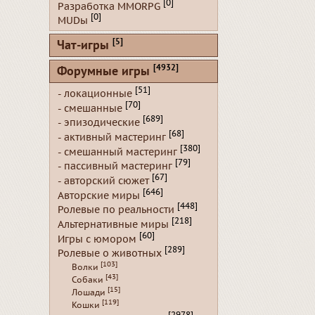
[0]
Разработка MMORPG
[0]
MUDы
[5]
Чат-игры
[4932]
Форумные игры
[51]
- локационные
[70]
- смешанные
[689]
- эпизодические
[68]
- активный мастеринг
[380]
- смешанный мастеринг
[79]
- пассивный мастеринг
[67]
- авторский сюжет
[646]
Авторские миры
[448]
Ролевые по реальности
[218]
Альтернативные миры
[60]
Игры с юмором
[289]
Ролевые о животных
[103]
Волки
[43]
Собаки
[15]
Лошади
[119]
Кошки