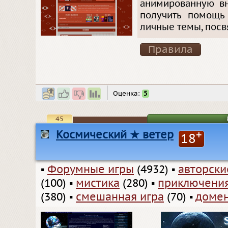
анимированную вн
получить помощь
личные темы, пос
Правила
Оценка:
5
45
Космический ★ ветер
+
18
▪
Форумные игры
(4932)
▪
авторск
(100)
▪
мистика
(280)
▪
приключени
(380)
▪
смешанная игра
(70)
▪
домен