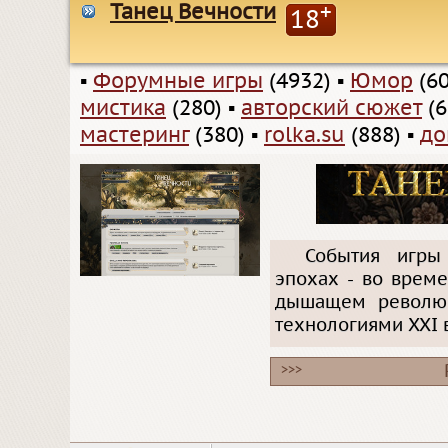
Танец Вечности
+
18
▪
Форумные игры
(4932)
▪
Юмор
(60
мистика
(280)
▪
авторский сюжет
(6
мастеринг
(380)
▪
rolka.su
(888)
▪
до
События игры
эпохах - во време
дышащем революц
технологиями XXI
>>>