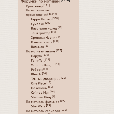
[2978]
Форумки по мотивам
[121]
Кроссовер
По мотивам лит.
[1244]
произведений
[538]
Гарри Поттер
[200]
Сумерки
[23]
Властелин колец
[51]
Таня Гроттер
[8]
Хроники Нарнии
[238]
Коты-воители
[13]
Ведьмак
[627]
По мотивам аниме
[179]
Наруто
[22]
Fairy Tail
[11]
Vampire Knight
[31]
Реборн
[54]
Bleach
[25]
Темный дворецкий
[12]
One Piece
[15]
Покемоны
[44]
Сейлор Мун
[9]
Shaman King
[192]
По мотивам фильмов
[23]
Star Wars
[536]
По мотивам сериалов