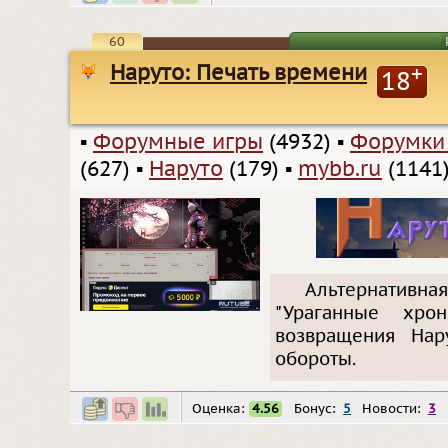
60
Наруто: Печать времени
+
18
▪
Форумные игры
(4932)
▪
Форумки
(627)
▪
Наруто
(179)
▪
mybb.ru
(1141
Альтернативна
"Ураганные хро
возвращения Нар
обороты.
Оценка:
4.56
Бонус:
5
Новости:
3