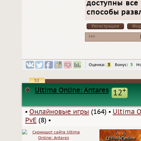
доступны все
способы разв
Регистрация
Фо
>>>
Оценка:
3
Бонус:
5
Но
52
Ultima Online: Antares
+
12
▪
Онлайновые игры
(164)
▪
Ultima O
PvE
(8)
▪