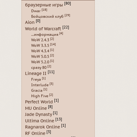
[80]
браузерные игры
[18]
Dwar
[29]
Бойцовский клуб
[0]
Aion
[22]
World of Warcraft
[4]
...информация
[2]
WoW 2.4.3
[14]
WoW 3.3.5
[1]
WoW 4.3.4
[2]
WoW 5.0.5
[1]
WoW 5.2.0
[2]
сразу 80
[11]
Lineage II
[1]
Freya
[3]
Interlude
[1]
Gracia
[2]
High Five
[1]
Perfect World
[8]
MU Online
[1]
Jade Dynasty
[13]
Ultima Online
[1]
Ragnarok Online
[3]
RF Online