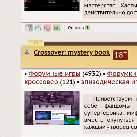
мастерство. Хаот
действительно дос
Оценка:
5
43
Crossover: mystery book
+
18
▪
Форумные игры
(4932)
▪
Форумки
кроссовер
(121)
▪
эпизодическая и
Приветствуем 
себе фандомы в
супергероика, ми
вместе окунуться
каждый - творец св