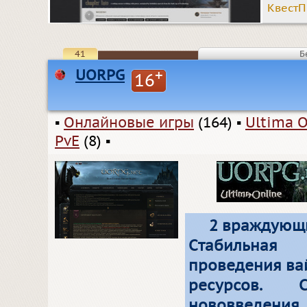
КвестП
41
Б
UORPG
+
16
▪
Онлайновые игры
(164)
▪
Ultima O
PvE
(8)
▪
2 враждующих
Cтабильная
проведения ва
ресурсов. 
нововведения.