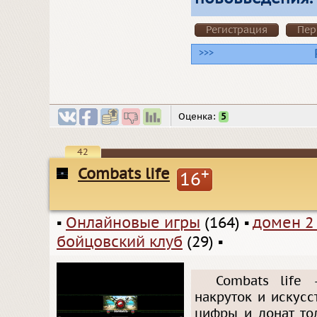
Регистрация
Пер
>>>
Оценка:
5
42
Combats life
+
16
▪
Онлайновые игры
(164)
▪
домен 2
бойцовский клуб
(29)
▪
Combats life
накруток и искус
цифры и донат то