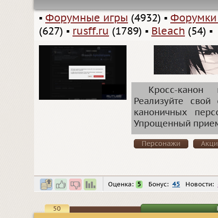
▪
Форумные игры
(4932)
▪
Форумки
(627)
▪
rusff.ru
(1789)
▪
Bleach
(54)
▪
Кросс-канон
Реализуйте свой
каноничных перс
Упрощенный прие
Персонажи
Акц
Оценка:
5
Бонус:
45
Новости:
50