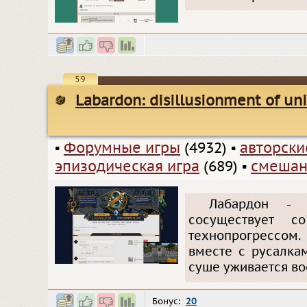
59
Labardon: disillusionment of uni
▪
Форумные игры
(4932)
▪
авторск
эпизодическая игра
(689)
▪
смешан
Лабардон - 
сосуществует 
технопрогрессом
вместе с русалкам
суше уживается во
Бонус:
20