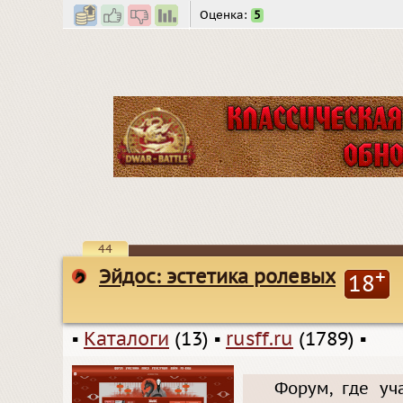
Оценка:
5
44
Эйдос: эстетика ролевых
+
18
▪
Каталоги
(13)
▪
rusff.ru
(1789)
▪
Форум, где уч