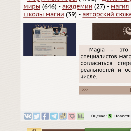
миры
(646)
▪
академии
(27)
▪
магия
школы магии
(39)
▪
авторский сюж
Magia - это 
специалистов-ма
согласиться сте
реальностей и ос
числе.
>>>
Оценка:
5
Новости
47