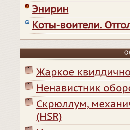
Энирин
Коты-воители. Отг
О
Жаркое квиддично
Ненавистник обор
Скрюллум, механи
(HSR)