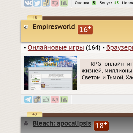
Оценка:
5
Бонус:
13
Новос
48
Empiresworld
+
16
▪
Онлайновые игры
(164)
▪
браузер
RPG онлайн иг
жизней, миллионы 
Светом и Тьмой, Х
49
Bleach: apocalipsis
+
18