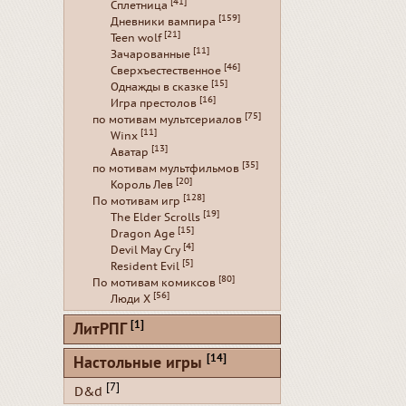
[41]
Сплетница
[159]
Дневники вампира
[21]
Teen wolf
[11]
Зачарованные
[46]
Сверхъестественное
[15]
Однажды в сказке
[16]
Игра престолов
[75]
по мотивам мультсериалов
[11]
Winx
[13]
Аватар
[35]
по мотивам мультфильмов
[20]
Король Лев
[128]
По мотивам игр
[19]
The Elder Scrolls
[15]
Dragon Age
[4]
Devil May Cry
[5]
Resident Evil
[80]
По мотивам комиксов
[56]
Люди Х
[1]
ЛитРПГ
[14]
Настольные игры
[7]
D&d