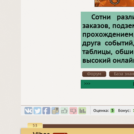
Сотни разл
заказов, подз
прохождение
друга событий
таблицы, обши
высокий онлайн
Форум
База зна
>>>
Оценка:
5
Бонус:
53