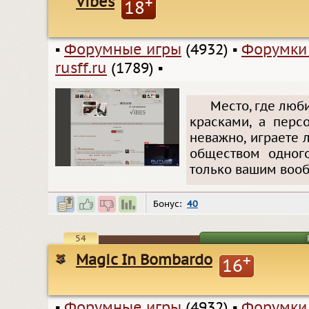
Vibes
+
18
▪
Форумные игры
(4932)
▪
Форумки
rusff.ru
(1789)
▪
Место, где люб
красками, а перс
неважно, играете
обществом одног
только вашим воо
Бонус:
40
54
Magic In Bombardo
+
16
▪
Форумные игры
(4932)
▪
Форумки