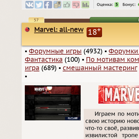
Оценка:
5
Бонус:
57
Marvel: all-new
+
18
▪
Форумные игры
(4932)
▪
Форумки
Фантастика
(100)
▪
По мотивам ком
игра
(689)
▪
смешанный мастеринг
▪
Играем по мот
свою историю ново
что-то своё, разви
извилистой троп