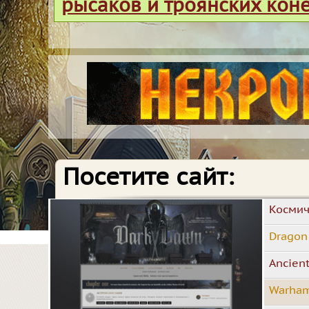
рысаков и троянских кон
Посетите сайт:
Космич
Dragon
Ancien
Warham