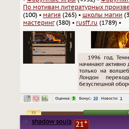
По мотивам литературных произв
(100)
▪
магия
(265)
▪
школы магии
(3
мастеринг
(380)
▪
rusff.ru
(1789)
▪
1996 год. Тем
начинают активно 
только на волшеб
Лондон перехо
безуспешной оборо
Оценка:
5
Бонус:
20
Новости:
1
55
shadow souls
+
21