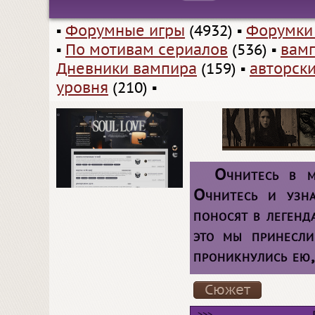
▪
Форумные игры
(4932)
▪
Форумки
▪
По мотивам сериалов
(536)
▪
вам
Дневники вампира
(159)
▪
авторск
уровня
(210)
▪
Очнитесь в м
Очнитесь и узна
поносят в легенд
это мы принесл
проникнулись ею,
Сюжет
>>>