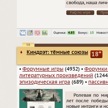
свобода, наша лич
FaQ по игре
Пра
Оценка:
4.85
Бонус:
15
Новост
58
Киндрэт: тёмные союзы
+
18
▪
Форумные игры
(4932)
▪
Форумки
литературных произведений
(1244
эпизодическая игра
(689)
▪
пассив
Ролевая по мир
лет после победы
новые интриги и н