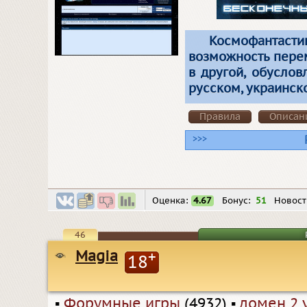
Космофантаст
возможность пере
в другой, обуслов
русском, украинск
Правила
Описан
>>>
Оценка:
4.67
Бонус:
51
Новост
46
Magia
+
18
▪
Форумные игры
(4932)
▪
домен 2 